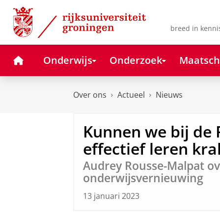
Skip
Skip
to
to
Content
Navigation
breed in kenni
Home
Onderwijs
Onderzoek
Maatsch
Over ons
Actueel
Nieuws
Kunnen we bij de
effectief leren kr
Audrey Rousse-Malpat ov
onderwijsvernieuwing
13 januari 2023