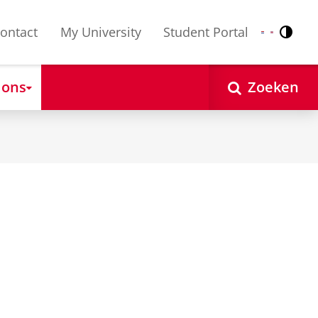
ontact
My University
Student Portal
Contr
Nederlands
English
 ons
Zoeken