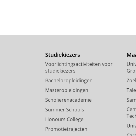
Studiekiezers
Maa
Voorlichtingsactiviteiten voor
Univ
studiekiezers
Gro
Bacheloropleidingen
Zoe
Masteropleidingen
Tal
Scholierenacademie
Sam
Cen
Summer Schools
Tec
Honours College
Uni
Promotietrajecten
Car