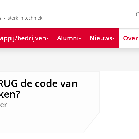
C
s - sterk in techniek
appij/bedrijven
Alumni
Nieuws
Over
 RUG de code van
aken?
er