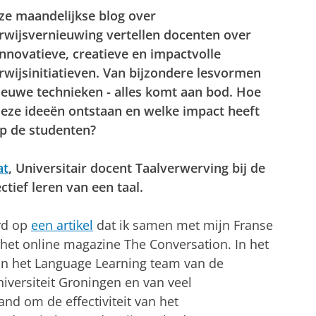
ze maandelijkse blog over
rwijsvernieuwing vertellen docenten over
nnovatieve, creatieve en impactvolle
wijsinitiatieven. Van bijzondere lesvormen
ieuwe technieken - alles komt aan bod. Hoe
deze ideeën ontstaan en welke impact heeft
op de studenten?
at
,
Universitair docent Taalverwerving bij de
ctief leren van een taal.
erd op
een artikel
dat ik samen met mijn Franse
 het online magazine The Conversation. In het
an het Language Learning team van de
niversiteit Groningen en van veel
nd om de effectiviteit van het