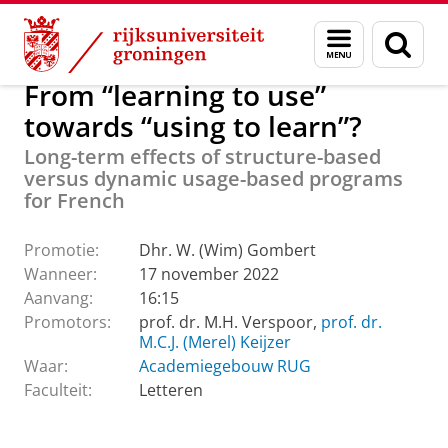
Skip
Skip
Onderzoek
Graduate School for the Humanities
Menu
Zoek
to
to
en
Content
Navigation
zoeken
From “learning to use”
towards “using to learn”?
Long-term effects of structure-based
versus dynamic usage-based programs
for French
Promotie:
Dhr. W. (Wim) Gombert
Wanneer:
17 november 2022
Aanvang:
16:15
Promotors:
prof. dr. M.H. Verspoor,
prof. dr.
M.C.J. (Merel) Keijzer
Waar:
Academiegebouw RUG
Faculteit:
Letteren