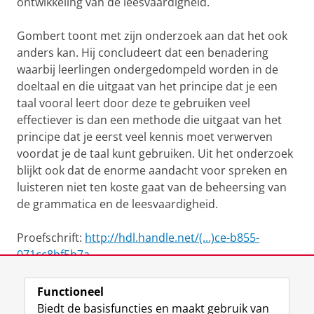
ontwikkeling van de leesvaardigheid.
Gombert toont met zijn onderzoek aan dat het ook
anders kan. Hij concludeert dat een benadering
waarbij leerlingen ondergedompeld worden in de
doeltaal en die uitgaat van het principe dat je een
taal vooral leert door deze te gebruiken veel
effectiever is dan een methode die uitgaat van het
principe dat je eerst veel kennis moet verwerven
voordat je de taal kunt gebruiken. Uit het onderzoek
blijkt ook dat de enorme aandacht voor spreken en
luisteren niet ten koste gaat van de beheersing van
de grammatica en de leesvaardigheid.
Proefschrift:
http://hdl.handle.net/(...)ce-b855-
071cc8bf5b7a
Functioneel
View this page in:
English
Biedt de basisfuncties en maakt gebruik van