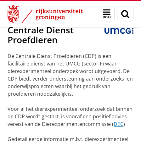
Skip
Skip
Over ons
Diensten en voorzieningen
Menu
Zoek
to
to
en
Content
Navigation
zoeken
Centrale Dienst
Proefdieren
De Centrale Dienst Proefdieren (CDP) is een
facilitaire dienst van het UMCG (sector F) waar
dierexperimenteel onderzoek wordt uitgevoerd. De
CDP biedt verder ondersteuning aan onderzoeks- en
onderwijsprojecten waarbij het gebruik van
proefdieren noodzakelijk is.
Voor al het dierexperimenteel onderzoek dat binnen
de CDP wordt gestart, is vooraf een positief advies
vereist van de Dierexperimentencommissie (
DEC
)
Gedetailleerde informatie m.b.t. dierexperimenteel