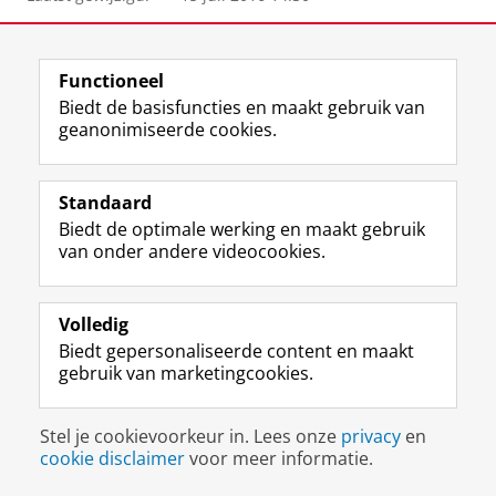
View this page in:
English
Functioneel
Biedt de basisfuncties en maakt gebruik van
geanonimiseerde cookies.
F
L
R
I
Y
Volg de RUG
a
i
S
n
o
c
n
S
s
u
e
k
-
t
T
Studiekiezers
Standaard
b
e
f
a
u
Biedt de optimale werking en maakt gebruik
Maatschappij/bedrijven
o
d
e
g
b
van onder andere videocookies.
o
I
e
r
e
Alumni
k
n
d
a
-
p
-
R
m
k
Over ons
Volledig
a
p
i
-
a
Biedt gepersonaliseerde content en maakt
g
a
j
a
n
gebruik van marketingcookies.
i
g
k
c
a
Disclaimer & Copyright
Privacy
Cookies
n
i
s
c
a
Inloggen
a
n
u
o
l
Stel je cookievoorkeur in. Lees onze
privacy
en
R
a
n
u
R
cookie disclaimer
voor meer informatie.
i
R
i
n
i
j
i
v
t
j