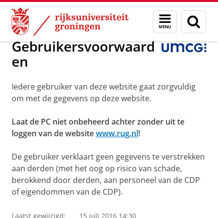
Skip
Skip
Over ons
Diensten en voorzieningen
Menu
Zoek
to
to
en
Content
Navigation
zoeken
Gebruikersvoorwaard
en
Iedere gebruiker van deze website gaat zorgvuldig
om met de gegevens op deze website.
Laat de PC niet onbeheerd achter zonder uit te
loggen van de website
www.rug.nl
!
De gebruiker verklaart geen gegevens te verstrekken
aan derden (met het oog op risico van schade,
berokkend door derden, aan personeel van de CDP
of eigendommen van de CDP).
Laatst gewijzigd:
15 juli 2016 14:30