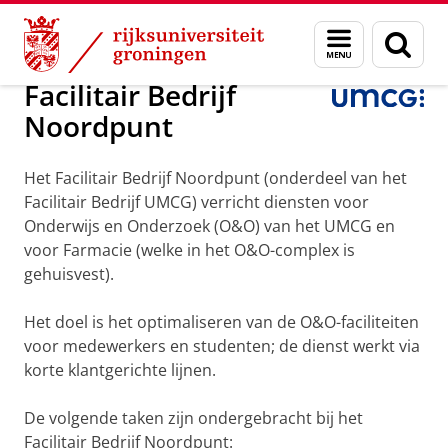
Skip
Skip
Over ons
Diensten en voorzieningen
Menu
Zoek
to
to
en
Content
Navigation
zoeken
Facilitair Bedrijf
Noordpunt
Het Facilitair Bedrijf Noordpunt (onderdeel van het
Facilitair Bedrijf UMCG) verricht diensten voor
Onderwijs en Onderzoek (O&O) van het UMCG en
voor Farmacie (welke in het O&O-complex is
gehuisvest).
Het doel is het optimaliseren van de O&O-faciliteiten
voor medewerkers en studenten; de dienst werkt via
korte klantgerichte lijnen.
De volgende taken zijn ondergebracht bij het
Facilitair Bedrijf Noordpunt: