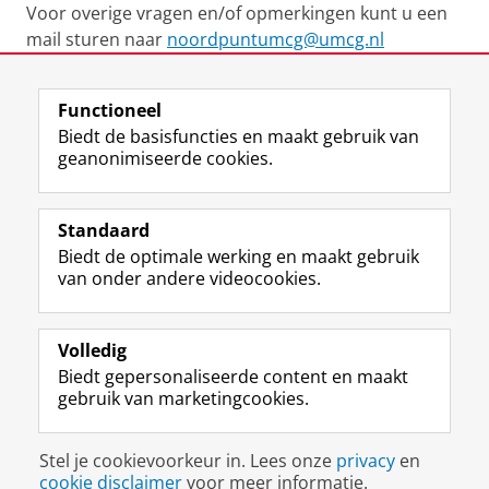
Voor overige vragen en/of opmerkingen kunt u een
mail sturen naar
noordpuntumcg@umcg.nl
Laatst gewijzigd:
16 april 2026 10:59
Functioneel
Biedt de basisfuncties en maakt gebruik van
geanonimiseerde cookies.
F
L
R
I
Y
Volg de RUG
a
i
S
n
o
Standaard
c
n
S
s
u
Biedt de optimale werking en maakt gebruik
e
k
-
t
T
Studiekiezers
van onder andere videocookies.
b
e
f
a
u
Maatschappij/bedrijven
o
d
e
g
b
o
I
e
r
e
Alumni
k
n
d
a
-
Volledig
p
-
R
m
k
Biedt gepersonaliseerde content en maakt
Over ons
a
p
i
-
a
gebruik van marketingcookies.
g
a
j
a
n
i
g
k
c
a
Disclaimer & Copyright
Privacy
Cookies
n
i
s
c
a
Stel je cookievoorkeur in. Lees onze
privacy
en
Inloggen
a
n
u
o
l
cookie disclaimer
voor meer informatie.