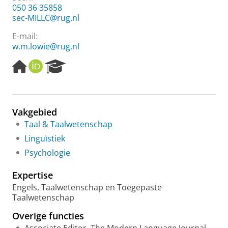
050 36 35858
sec-MILLC@rug.nl
E-mail:
w.m.lowie@rug.nl
H
O
R
o
R
e
m
C
s
e
I
e
p
D
a
Vakgebied
a
r
Taal & Taalwetenschap
g
c
e
h
Linguïstiek
P
Psychologie
o
r
Expertise
t
a
Engels, Taalwetenschap en Toegepaste
l
Taalwetenschap
Overige functies