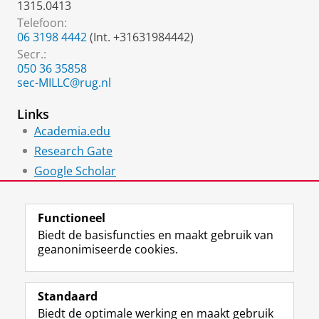
1315.0413
Telefoon:
06 3198 4442
(Int. +31631984442)
Secr.:
050 36 35858
sec-MILLC@rug.nl
Links
Academia.edu
Research Gate
Google Scholar
ResaercherID
Functioneel
Biedt de basisfuncties en maakt gebruik van
geanonimiseerde cookies.
F
L
R
I
Y
Volg de RUG
a
i
S
n
o
Standaard
c
n
S
s
u
Biedt de optimale werking en maakt gebruik
e
k
-
t
T
Studiekiezers