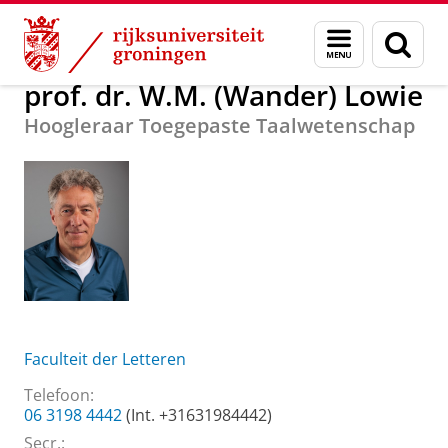
Skip
Skip
Over ons
prof. dr. W.M. (Wander) Lowie
Menu
Zoek
to
to
en
Content
Navigation
zoeken
prof. dr. W.M. (Wander) Lowie
Hoogleraar Toegepaste Taalwetenschap
Faculteit der Letteren
Telefoon:
06 3198 4442
(Int. +31631984442)
Secr.: