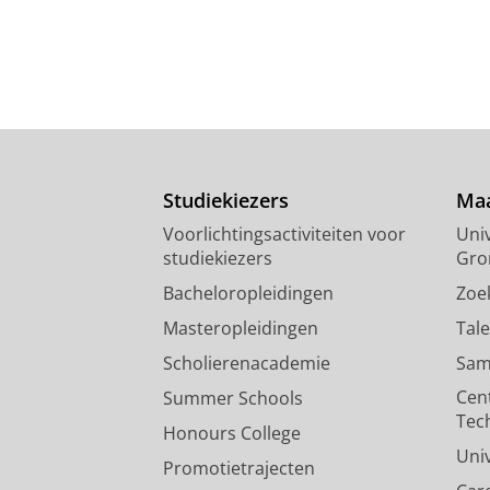
Studiekiezers
Maa
Voorlichtingsactiviteiten voor
Univ
studiekiezers
Gro
Bacheloropleidingen
Zoe
Masteropleidingen
Tal
Scholierenacademie
Sam
Cen
Summer Schools
Tec
Honours College
Uni
Promotietrajecten