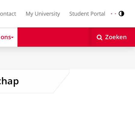
ontact
My University
Student Portal
Contr
Nederlands
English
 ons
Zoeken
chap