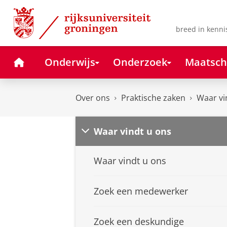
Skip
Skip
to
to
Content
Navigation
breed in kenni
Home
Onderwijs
Onderzoek
Maatsch
Over ons
Praktische zaken
Waar vi
Waar vindt u ons
Waar vindt u ons
Zoek een medewerker
Zoek een deskundige