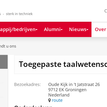
C
s - sterk in techniek
appij/bedrijven
Alumni
Nieuws
Over
ndt u ons
Toegepaste taalwetens
Bezoekadres:
Oude Kijk in 't Jatstraat 26
9712 EK Groningen
Nederland
route