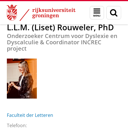
Skip
Skip
Over ons
L.L.M. (Liset) Rouweler, PhD
Menu
Zoek
to
to
en
Content
Navigation
zoeken
L.L.M. (Liset) Rouweler, PhD
Onderzoeker Centrum voor Dyslexie en
Dyscalculie & Coordinator INCREC
project
Faculteit der Letteren
Telefoon: