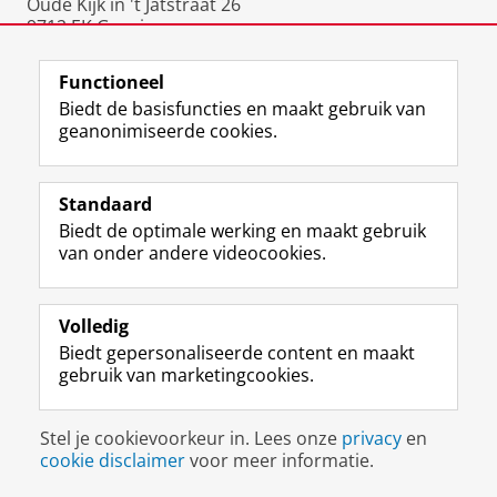
Oude Kijk in 't Jatstraat 26
9712 EK Groningen
Nederland
Functioneel
Biedt de basisfuncties en maakt gebruik van
geanonimiseerde cookies.
F
L
R
I
Y
Volg de RUG
a
i
S
n
o
Standaard
c
n
S
s
u
Biedt de optimale werking en maakt gebruik
e
k
-
t
T
Studiekiezers
van onder andere videocookies.
b
e
f
a
u
Maatschappij/bedrijven
o
d
e
g
b
o
I
e
r
e
Alumni
k
n
d
a
-
Volledig
p
-
R
m
k
Biedt gepersonaliseerde content en maakt
Over ons
a
p
i
-
a
gebruik van marketingcookies.
g
a
j
a
n
i
g
k
c
a
Disclaimer & Copyright
Privacy
Cookies
n
i
s
c
a
Stel je cookievoorkeur in. Lees onze
privacy
en
Inloggen
a
n
u
o
l
cookie disclaimer
voor meer informatie.
R
a
n
u
R