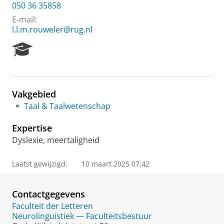
050 36 35858
E-mail:
l.l.m.rouweler@rug.nl
R
e
s
e
a
Vakgebied
r
Taal & Taalwetenschap
c
h
Expertise
P
o
Dyslexie, meertaligheid
r
t
Laatst gewijzigd:
10 maart 2025 07:42
a
l
Contactgegevens
Faculteit der Letteren
Neurolinguistiek — Faculteitsbestuur