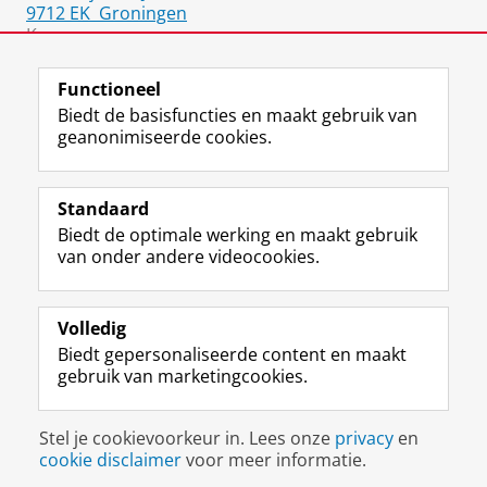
9712 EK
Groningen
Kamer:
1315-0279
Functioneel
Biedt de basisfuncties en maakt gebruik van
geanonimiseerde cookies.
F
L
R
I
Y
Volg de RUG
a
i
S
n
o
Standaard
c
n
S
s
u
Biedt de optimale werking en maakt gebruik
e
k
-
t
T
Studiekiezers
van onder andere videocookies.
b
e
f
a
u
Maatschappij/bedrijven
o
d
e
g
b
o
I
e
r
e
Alumni
k
n
d
a
-
Volledig
p
-
R
m
k
Biedt gepersonaliseerde content en maakt
Over ons
a
p
i
-
a
gebruik van marketingcookies.
g
a
j
a
n
i
g
k
c
a
Disclaimer & Copyright
Privacy
Cookies
n
i
s
c
a
Stel je cookievoorkeur in. Lees onze
privacy
en
Inloggen
a
n
u
o
l
cookie disclaimer
voor meer informatie.
R
a
n
u
R