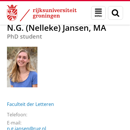
Skip
Skip
Over ons
N.G. (Nelleke) Jansen, MA
Menu
Zoek
to
to
en
Content
Navigation
zoeken
N.G. (Nelleke) Jansen, MA
PhD student
Faculteit der Letteren
Telefoon:
E-mail:
n.g.jansen@rug.nl