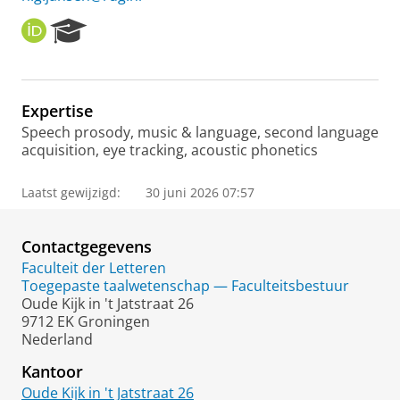
O
R
R
e
C
s
I
e
D
a
Expertise
r
Speech prosody, music & language, second language
c
acquisition, eye tracking, acoustic phonetics
h
P
o
Laatst gewijzigd:
30 juni 2026 07:57
r
t
a
Contactgegevens
l
Faculteit der Letteren
Toegepaste taalwetenschap — Faculteitsbestuur
Oude Kijk in 't Jatstraat 26
9712 EK Groningen
Nederland
Kantoor
Oude Kijk in 't Jatstraat 26