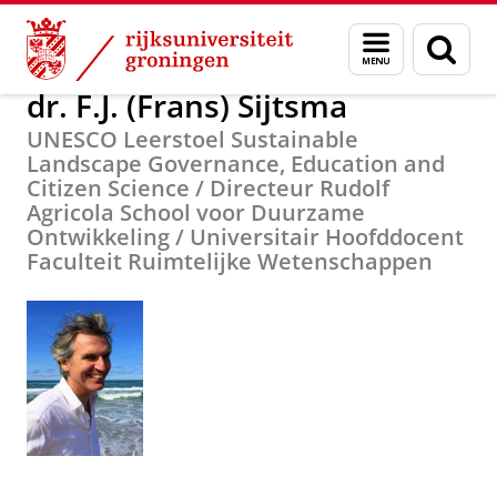
Skip
Skip
Over ons
dr. F.J. (Frans) Sijtsma
Menu
Zoek
to
to
en
Content
Navigation
zoeken
dr. F.J. (Frans) Sijtsma
UNESCO Leerstoel Sustainable
Landscape Governance, Education and
Citizen Science / Directeur Rudolf
Agricola School voor Duurzame
Ontwikkeling / Universitair Hoofddocent
Faculteit Ruimtelijke Wetenschappen