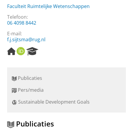
Faculteit Ruimtelijke Wetenschappen
Telefoon:
06 4098 8442
E-mail:
f.j.sijtsma@rug.nl
H
O
R
o
R
e
m
C
s
e
I
e
p
D
a
Publicaties
a
r
g
c
Pers/media
e
h
P
Sustainable Development Goals
o
r
t
a
Publicaties
l