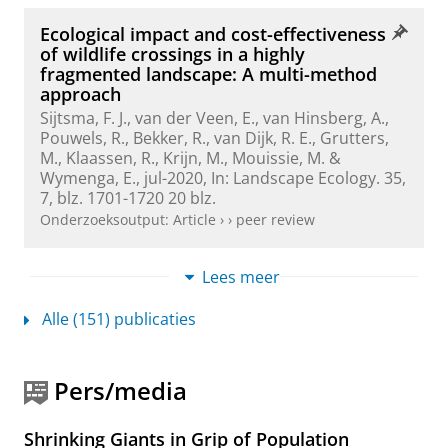
Ecological impact and cost-effectiveness
of wildlife crossings in a highly
fragmented landscape: A multi-method
approach
Sijtsma, F. J.
, van der Veen, E., van Hinsberg, A.,
Pouwels, R., Bekker, R., van Dijk, R. E., Grutters,
M.,
Klaassen, R.
, Krijn, M., Mouissie, M. &
Wymenga, E.,
jul-2020
,
In:
Landscape Ecology.
35
,
7
,
blz. 1701-1720
20 blz.
Onderzoeksoutput
:
Article
›
›
peer review
Lees meer
Multi-scale mapping of cultural
ecosystem services in a socio-ecological
Alle (151) publicaties
landscape: A case study of the
international Wadden Sea Region
Sijtsma, F.
, Mehnen, N., Angelstam, P. & Muños-
Pers/media
Rojas, J.,
jul-2019
,
In:
Landscape Ecology.
34
,
7
,
blz. 1751-1768
18 blz.
Onderzoeksoutput
:
Article
›
›
peer review
Shrinking Giants in Grip of Population