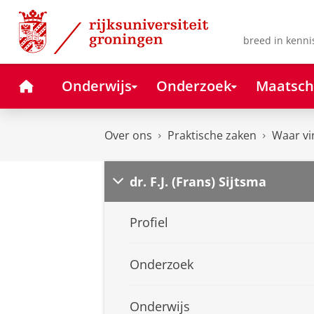
Skip
Skip
to
to
Content
Navigation
breed in kenni
Home
Onderwijs
Onderzoek
Maatsch
Over ons
Praktische zaken
Waar vi
dr. F.J. (Frans) Sijtsma
Profiel
Onderzoek
Onderwijs