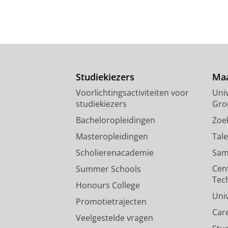
Studiekiezers
Maa
Voorlichtingsactiviteiten voor
Univ
studiekiezers
Gro
Bacheloropleidingen
Zoe
Masteropleidingen
Tal
Scholierenacademie
Sam
Cen
Summer Schools
Tec
Honours College
Uni
Promotietrajecten
Car
Veelgestelde vragen