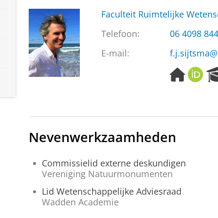
Faculteit Ruimtelijke Weten
Telefoon:
06 4098 84
E-mail:
f.j.sijtsma@
H
O
o
R
m
C
e
I
p
D
a
Nevenwerkzaamheden
g
e
Commissielid externe deskundigen
Vereniging Natuurmonumenten
Lid Wetenschappelijke Adviesraad
Wadden Academie