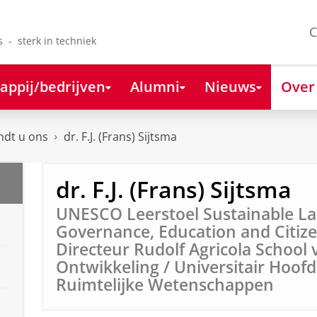
C
s - sterk in techniek
appij/bedrijven
Alumni
Nieuws
Over
ndt u ons
dr. F.J. (Frans) Sijtsma
dr. F.J. (Frans) Sijtsma
UNESCO Leerstoel Sustainable L
Governance, Education and Citize
Directeur Rudolf Agricola Schoo
Ontwikkeling / Universitair Hoofd
Ruimtelijke Wetenschappen