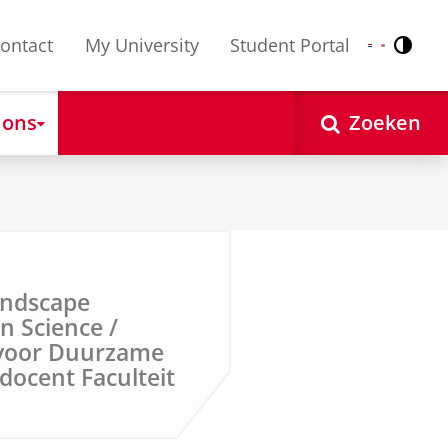
ontact
My University
Student Portal
Contr
Nederlands
English
 ons
Zoeken
andscape
n Science /
l voor Duurzame
docent Faculteit