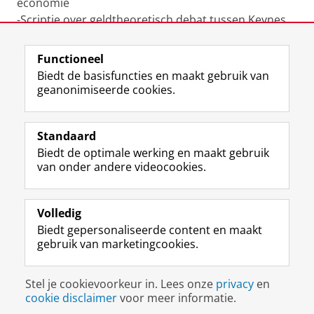
economie
-Scriptie over geldtheoretisch debat tussen Keynes
en Hayek
Functioneel
Laatst gewijzigd:
15 juli 2022 13:10
Biedt de basisfuncties en maakt gebruik van
geanonimiseerde cookies.
F
L
R
I
Y
Volg de RUG
a
i
S
n
o
Standaard
c
n
S
s
u
Biedt de optimale werking en maakt gebruik
e
k
-
t
T
Studiekiezers
van onder andere videocookies.
b
e
f
a
u
Maatschappij/bedrijven
o
d
e
g
b
o
I
e
r
e
Alumni
k
n
d
a
-
Volledig
p
-
R
m
k
Biedt gepersonaliseerde content en maakt
Over ons
a
p
i
-
a
gebruik van marketingcookies.
g
a
j
a
n
i
g
k
c
a
Disclaimer & Copyright
Privacy
Cookies
n
i
s
c
a
Stel je cookievoorkeur in. Lees onze
privacy
en
Inloggen
a
n
u
o
l
cookie disclaimer
voor meer informatie.
R
a
n
u
R