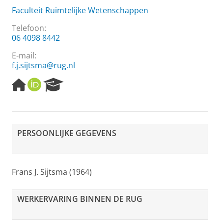
Faculteit Ruimtelijke Wetenschappen
Telefoon:
06 4098 8442
E-mail:
f.j.sijtsma@rug.nl
H
O
R
o
R
e
m
C
s
e
I
e
p
D
a
a
r
PERSOONLIJKE GEGEVENS
g
c
e
h
P
o
Frans J. Sijtsma (1964)
r
t
WERKERVARING BINNEN DE RUG
a
l