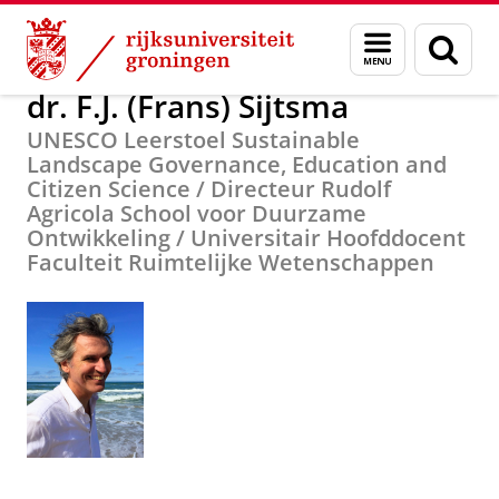
Skip
Skip
Over ons
dr. F.J. (Frans) Sijtsma
Menu
Zoek
to
to
en
Content
Navigation
zoeken
dr. F.J. (Frans) Sijtsma
UNESCO Leerstoel Sustainable
Landscape Governance, Education and
Citizen Science / Directeur Rudolf
Agricola School voor Duurzame
Ontwikkeling / Universitair Hoofddocent
Faculteit Ruimtelijke Wetenschappen