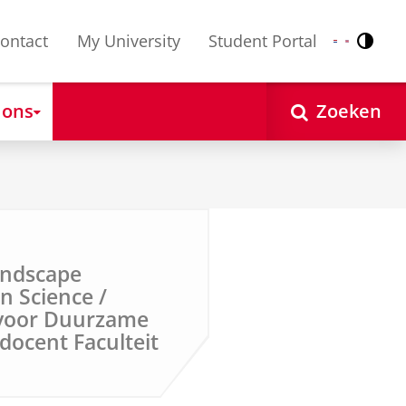
ontact
My University
Student Portal
Contr
Nederlands
English
 ons
Zoeken
andscape
n Science /
l voor Duurzame
docent Faculteit