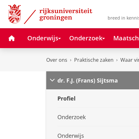
Skip
Skip
to
to
Content
Navigation
breed in kenni
Home
Onderwijs
Onderzoek
Maatsch
Over ons
Praktische zaken
Waar vi
dr. F.J. (Frans) Sijtsma
Profiel
Onderzoek
Onderwijs