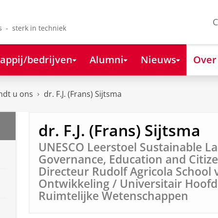
C
s - sterk in techniek
appij/bedrijven
Alumni
Nieuws
Over
ndt u ons
dr. F.J. (Frans) Sijtsma
dr. F.J. (Frans) Sijtsma
UNESCO Leerstoel Sustainable L
Governance, Education and Citize
Directeur Rudolf Agricola Schoo
Ontwikkeling / Universitair Hoofd
Ruimtelijke Wetenschappen