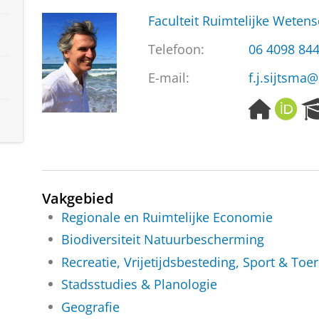
Faculteit Ruimtelijke Weten
Telefoon:
06 4098 84
E-mail:
f.j.sijtsma@
H
O
o
R
m
C
e
I
p
D
a
Vakgebied
g
e
Regionale en Ruimtelijke Economie
Biodiversiteit Natuurbescherming
Recreatie, Vrijetijdsbesteding, Sport & Toe
Stadsstudies & Planologie
Geografie