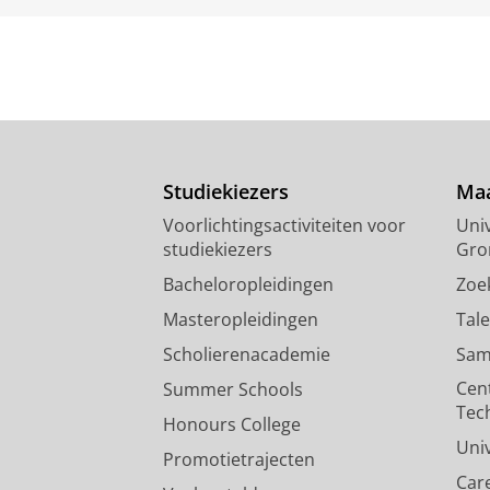
Studiekiezers
Maa
Voorlichtingsactiviteiten voor
Univ
studiekiezers
Gro
Bacheloropleidingen
Zoe
Masteropleidingen
Tal
Scholierenacademie
Sam
Cen
Summer Schools
Tec
Honours College
Uni
Promotietrajecten
Car