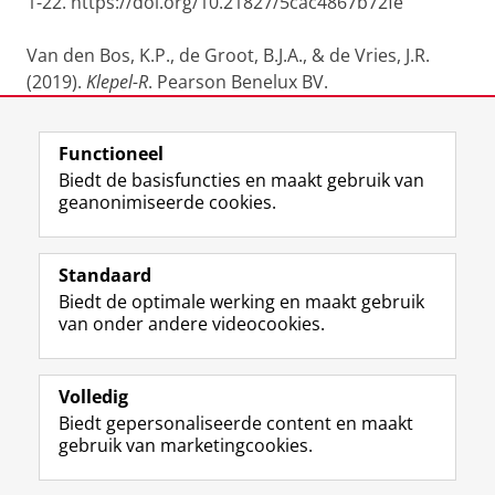
1-22. https://doi.org/10.21827/5cac4867b72fe
Van den Bos, K.P., de Groot, B.J.A., & de Vries, J.R.
(2019).
Klepel-R
. Pearson Benelux BV.
Laatst gewijzigd:
12 december 2025 15:56
Functioneel
Biedt de basisfuncties en maakt gebruik van
geanonimiseerde cookies.
F
L
R
I
Y
Volg de RUG
a
i
S
n
o
Standaard
c
n
S
s
u
Biedt de optimale werking en maakt gebruik
e
k
-
t
T
Studiekiezers
van onder andere videocookies.
b
e
f
a
u
Maatschappij/bedrijven
o
d
e
g
b
o
I
e
r
e
Alumni
k
n
d
a
-
Volledig
p
-
R
m
k
Biedt gepersonaliseerde content en maakt
Over ons
a
p
i
-
a
gebruik van marketingcookies.
g
a
j
a
n
i
g
k
c
a