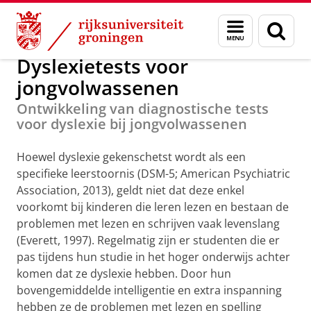
Skip
Skip
Onderzoek
Wetenschappelijk onderzoek
Menu
Zoek
to
to
en
Content
Navigation
zoeken
Dyslexietests voor
jongvolwassenen
Ontwikkeling van diagnostische tests
voor dyslexie bij jongvolwassenen
Hoewel dyslexie gekenschetst wordt als een
specifieke leerstoornis (DSM-5; American Psychiatric
Association, 2013), geldt niet dat deze enkel
voorkomt bij kinderen die leren lezen en bestaan de
problemen met lezen en schrijven vaak levenslang
(Everett, 1997). Regelmatig zijn er studenten die er
pas tijdens hun studie in het hoger onderwijs achter
komen dat ze dyslexie hebben. Door hun
bovengemiddelde intelligentie en extra inspanning
hebben ze de problemen met lezen en spelling