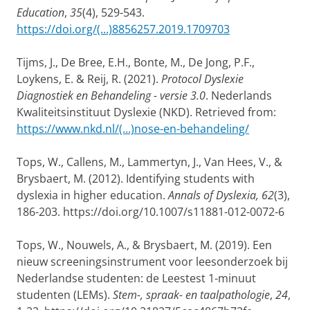
Education
,
35
(4), 529-543.
https://doi.org/(...)8856257.2019.1709703
Tijms, J., De Bree, E.H., Bonte, M., De Jong, P.F.,
Loykens, E. & Reij, R. (2021).
Protocol Dyslexie
Diagnostiek en Behandeling - versie 3.0
. Nederlands
Kwaliteitsinstituut Dyslexie (NKD). Retrieved from:
https://www.nkd.nl/(...)nose-en-behandeling/
Tops, W., Callens, M., Lammertyn, J., Van Hees, V., &
Brysbaert, M. (2012). Identifying students with
dyslexia in higher education.
Annals of Dyslexia, 62
(3),
186-203. https://doi.org/10.1007/s11881-012-0072-6
Tops, W., Nouwels, A., & Brysbaert, M. (2019). Een
nieuw screeningsinstrument voor leesonderzoek bij
Nederlandse studenten: de Leestest 1-minuut
studenten (LEMs).
Stem-, spraak- en taalpathologie
,
24
,