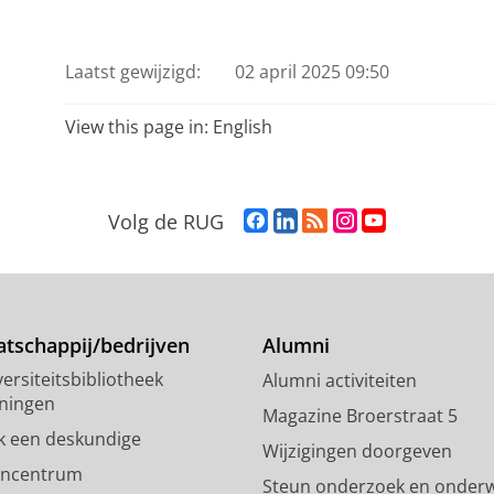
Laatst gewijzigd:
02 april 2025 09:50
View this page in:
English
F
L
R
I
Y
Volg de RUG
a
i
S
n
o
c
n
S
s
u
e
k
-
t
T
b
e
f
a
u
o
d
e
g
b
tschappij/bedrijven
Alumni
o
I
e
r
e
ersiteitsbibliotheek
Alumni activiteiten
k
n
d
a
-
ningen
p
-
R
m
k
Magazine Broerstraat 5
a
p
i
-
a
k een deskundige
Wijzigingen doorgeven
g
a
j
a
n
encentrum
Steun onderzoek en onderw
i
g
k
c
a