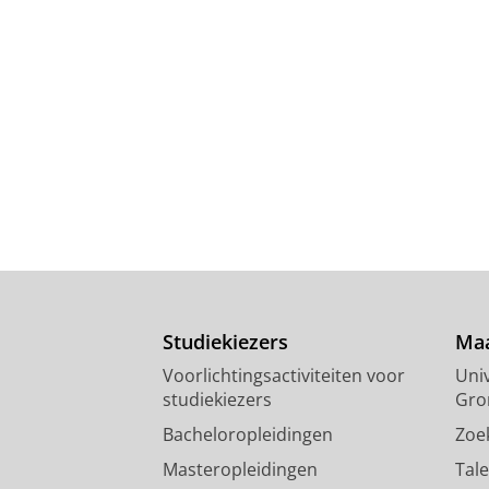
Studiekiezers
Maa
Voorlichtingsactiviteiten voor
Univ
studiekiezers
Gro
Bacheloropleidingen
Zoe
Masteropleidingen
Tal