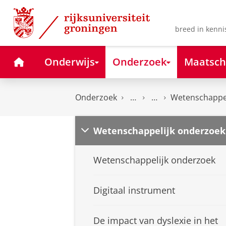
Skip
Skip
to
to
Content
Navigation
breed in kenni
Home
Onderwijs
Onderzoek
Maatsch
Onderzoek
Wetenschappel
Wetenschappelijk onderzoek
Wetenschappelijk onderzoek
Digitaal instrument
De impact van dyslexie in het