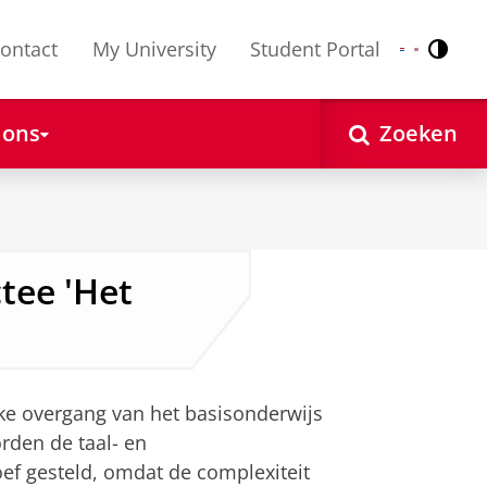
ontact
My University
Student Portal
Contr
Nederlands
English
 ons
Zoeken
tee 'Het
jke overgang van het basisonderwijs
rden de taal- en
ef gesteld, omdat de complexiteit