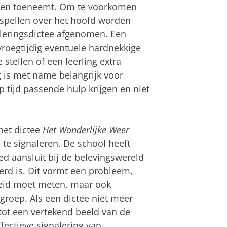
hten toeneemt. Om te voorkomen
 spellen over het hoofd worden
aleringsdictee afgenomen. Een
vroegtijdig eventuele hardnekkige
stellen of een leerling extra
g is met name belangrijk voor
op tijd passende hulp krijgen en niet
het dictee
Het Wonderlijke Weer
te signaleren. De school heeft
ed aansluit bij de belevingswereld
erd is. Dit vormt een probleem,
heid moet meten, maar ook
groep. Als een dictee niet meer
 tot een vertekend beeld van de
fectieve signalering van