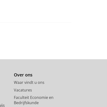
Over ons
Waar vindt u ons
Vacatures
Faculteit Economie en
Bedrijfskunde
ijs