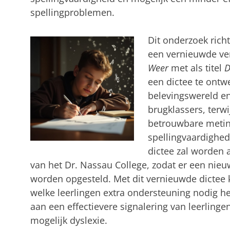
spellingproblemen.
Dit onderzoek rich
een vernieuwde ver
Weer
met als titel
D
een dictee te ontwe
belevingswereld e
brugklassers, terwij
betrouwbare meting
spellingvaardighed
dictee zal worden
van het Dr. Nassau College, zodat er een nie
worden opgesteld. Met dit vernieuwde dictee 
welke leerlingen extra ondersteuning nodig he
aan een effectievere signalering van leerling
mogelijk dyslexie.