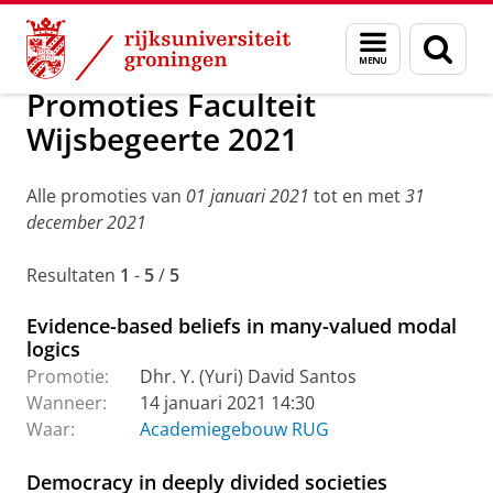
Skip
Skip
Onderzoek
Promoties: archief
Menu
Zoek
to
to
en
Content
Navigation
zoeken
Promoties Faculteit
Wijsbegeerte 2021
Alle promoties van
01 januari 2021
tot en met
31
december 2021
Resultaten
1
-
5
/
5
Evidence-based beliefs in many-valued modal
logics
Promotie:
Dhr. Y. (Yuri) David Santos
Wanneer:
14 januari 2021 14:30
Waar:
Academiegebouw RUG
Democracy in deeply divided societies