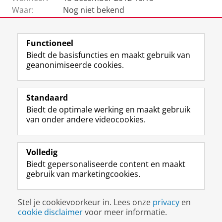
Waar:
Nog niet bekend
Functioneel
View this page in:
English
Biedt de basisfuncties en maakt gebruik van
geanonimiseerde cookies.
F
L
R
I
Y
Volg de RUG
a
i
S
n
o
Standaard
c
n
S
s
u
Biedt de optimale werking en maakt gebruik
e
k
-
t
T
Studiekiezers
van onder andere videocookies.
b
e
f
a
u
Maatschappij/bedrijven
o
d
e
g
b
o
I
e
r
e
Alumni
k
n
d
a
-
Volledig
p
-
R
m
k
Biedt gepersonaliseerde content en maakt
Over ons
a
p
i
-
a
gebruik van marketingcookies.
g
a
j
a
n
i
g
k
c
a
Disclaimer & Copyright
Privacy
Cookies
n
i
s
c
a
Stel je cookievoorkeur in. Lees onze
privacy
en
Inloggen
a
n
u
o
l
cookie disclaimer
voor meer informatie.
R
a
n
u
R