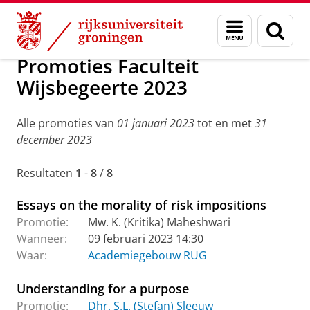
Skip
Skip
Onderzoek
Promoties: archief
Menu
Zoek
to
to
en
Content
Navigation
zoeken
Promoties Faculteit
Wijsbegeerte 2023
Alle promoties van
01 januari 2023
tot en met
31
december 2023
Resultaten
1
-
8
/
8
Essays on the morality of risk impositions
Promotie:
Mw. K. (Kritika) Maheshwari
Wanneer:
09 februari 2023 14:30
Waar:
Academiegebouw RUG
Understanding for a purpose
Promotie:
Dhr. S.L. (Stefan) Sleeuw