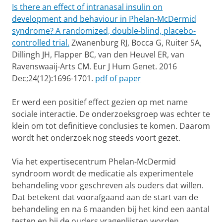
Is there an effect of intranasal insulin on
development and behaviour in Phelan-McDermid
syndrome? A randomized, double-blind, placebo-
controlled trial.
Zwanenburg RJ, Bocca G, Ruiter SA,
Dillingh JH, Flapper BC, van den Heuvel ER, van
Ravenswaaij-Arts CM. Eur J Hum Genet. 2016
Dec;24(12):1696-1701.
pdf of paper
Er werd een positief effect gezien op met name
sociale interactie. De onderzoeksgroep was echter te
klein om tot definitieve conclusies te komen. Daarom
wordt het onderzoek nog steeds voort gezet.
Via het expertisecentrum Phelan-McDermid
syndroom wordt de medicatie als experimentele
behandeling voor geschreven als ouders dat willen.
Dat betekent dat voorafgaand aan de start van de
behandeling en na 6 maanden bij het kind een aantal
testen en bij de ouders vragenlijsten worden