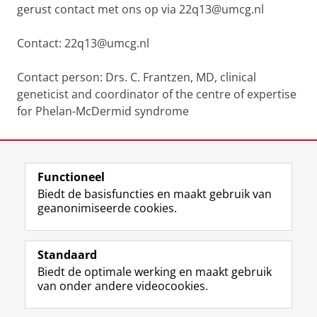
gerust contact met ons op via 22q13@umcg.nl
Contact: 22q13@umcg.nl
Contact person: Drs. C. Frantzen, MD, clinical
geneticist and coordinator of the centre of expertise
for Phelan-McDermid syndrome
Laatst gewijzigd:
01 juni 2026 17:01
Functioneel
View this page in:
English
Biedt de basisfuncties en maakt gebruik van
geanonimiseerde cookies.
F
L
R
I
Y
Volg de RUG
a
i
S
n
o
Standaard
c
n
S
s
u
Biedt de optimale werking en maakt gebruik
e
k
-
t
T
Studiekiezers
van onder andere videocookies.
b
e
f
a
u
Maatschappij/bedrijven
o
d
e
g
b