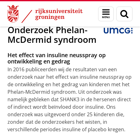
Skip
Skip
Onderzoek
Phelan-McDermid syndroom
Menu
Zoek
to
to
en
Content
Navigation
zoeken
Onderzoek Phelan-
McDermid syndroom
Het effect van insuline neusspray op
ontwikkeling en gedrag
In 2016 publiceerden wij de resultaten van een
onderzoek naar het effect van insuline neusspray op
de ontwikkeling en het gedrag van kinderen met het
Phelan-McDermid syndroom. Uit onderzoek was
namelijk gebleken dat SHANK3 in de hersenen direct
of indirect wordt beïnvloed door insuline. Ons
onderzoek was uitgevoerd onder 25 kinderen die,
zonder dat de onderzoekers het wisten, in
verschillende periodes insuline of placebo kregen.