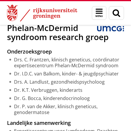
Skip
Skip
Onderzoek
Phelan-McDermid syndroom
Menu
Zoek
to
to
en
Content
Navigation
zoeken
Phelan-McDermid
syndroom research groep
Onderzoeksgroep
Drs. C. Frantzen, klinisch geneticus, coördinator
expertisecentrum Phelan-McDermid syndroom
Dr. I.D.C. van Balkom, kinder- & jeugdpsychiater
Drs. A. Landlust, gezondheidspsycholoog
Dr. K.T. Verbruggen, kinderarts
Dr. G. Bocca, kinderendocrinoloog
Dr. P. van de Akker, klinisch geneticus,
genodermatose
Landelijke samenwerking