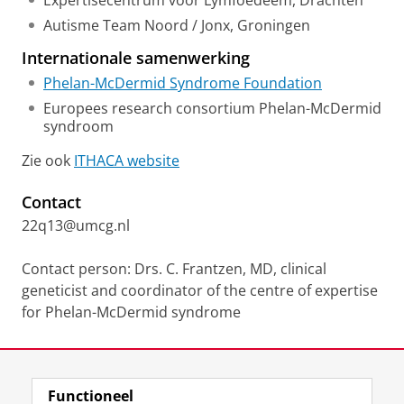
Expertisecentrum voor Lymfoedeem, Drachten
Autisme Team Noord / Jonx, Groningen
Internationale samenwerking
Phelan-McDermid Syndrome Foundation
Europees research consortium Phelan-McDermid
syndroom
Zie ook
ITHACA website
Contact
22q13@umcg.nl
Contact person: Drs. C. Frantzen, MD, clinical
geneticist and coordinator of the centre of expertise
for Phelan-McDermid syndrome
Laatst gewijzigd:
07 mei 2026 12:07
Functioneel
View this page in:
English