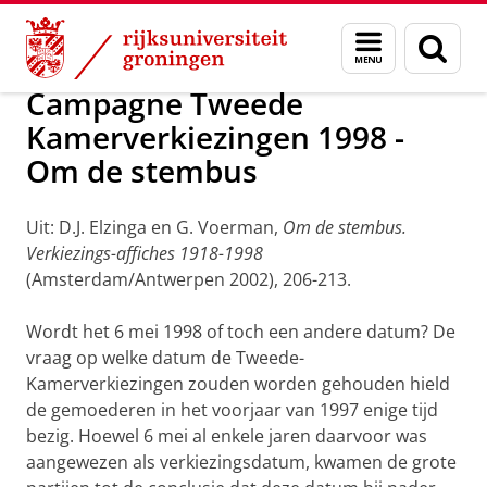
Skip
Skip
Onderzoek
Verkiezingen Tweede Kamer
Menu
Zoek
to
to
en
Content
Navigation
zoeken
Campagne Tweede
Kamerverkiezingen 1998 -
Om de stembus
Uit: D.J. Elzinga en G. Voerman,
Om de stembus.
Verkiezings-affiches 1918-1998
(Amsterdam/Antwerpen 2002), 206-213.
Wordt het 6 mei 1998 of toch een andere datum? De
vraag op welke datum de Tweede-
Kamerverkiezingen zouden worden gehouden hield
de gemoederen in het voorjaar van 1997 enige tijd
bezig. Hoewel 6 mei al enkele jaren daarvoor was
aangewezen als verkiezingsdatum, kwamen de grote