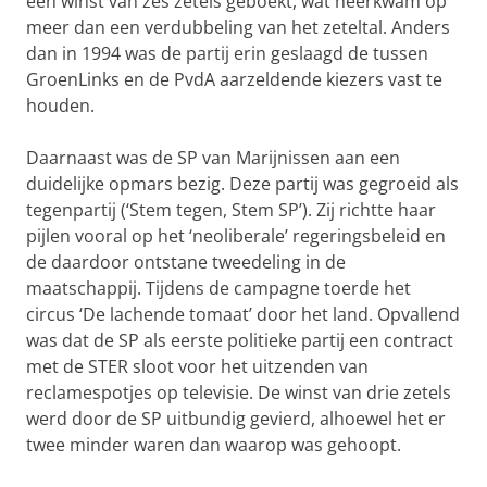
een winst van zes zetels geboekt, wat neerkwam op
meer dan een verdubbeling van het zeteltal. Anders
dan in 1994 was de partij erin geslaagd de tussen
GroenLinks en de PvdA aarzeldende kiezers vast te
houden.
Daarnaast was de SP van Marijnissen aan een
duidelijke opmars bezig. Deze partij was gegroeid als
tegenpartij (‘Stem tegen, Stem SP’). Zij richtte haar
pijlen vooral op het ‘neoliberale’ regeringsbeleid en
de daardoor ontstane tweedeling in de
maatschappij. Tijdens de campagne toerde het
circus ‘De lachende tomaat’ door het land. Opvallend
was dat de SP als eerste politieke partij een contract
met de STER sloot voor het uitzenden van
reclamespotjes op televisie. De winst van drie zetels
werd door de SP uitbundig gevierd, alhoewel het er
twee minder waren dan waarop was gehoopt.