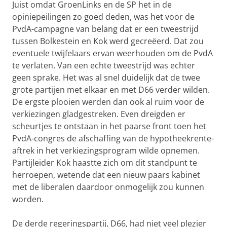
Juist omdat GroenLinks en de SP het in de
opiniepeilingen zo goed deden, was het voor de
PvdA-campagne van belang dat er een tweestrijd
tussen Bolkestein en Kok werd gecreëerd. Dat zou
eventuele twijfelaars ervan weerhouden om de PvdA
te verlaten. Van een echte tweestrijd was echter
geen sprake. Het was al snel duidelijk dat de twee
grote partijen met elkaar en met D66 verder wilden.
De ergste plooien werden dan ook al ruim voor de
verkiezingen gladgestreken. Even dreigden er
scheurtjes te ontstaan in het paarse front toen het
PvdA-congres de afschaffing van de hypotheekrente-
aftrek in het verkiezingsprogram wilde opnemen.
Partijleider Kok haastte zich om dit standpunt te
herroepen, wetende dat een nieuw paars kabinet
met de liberalen daardoor onmogelijk zou kunnen
worden.
De derde regeringspartij, D66, had niet veel plezier