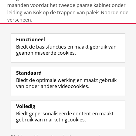
maanden voordat het tweede paarse kabinet onder
leiding van Kok op de trappen van paleis Noordeinde
verscheen.
Laatst gewijzigd:
06 februari 2023 14:58
Functioneel
Biedt de basisfuncties en maakt gebruik van
geanonimiseerde cookies.
F
L
R
I
Y
Volg de RUG
a
i
S
n
o
Standaard
c
n
S
s
u
Biedt de optimale werking en maakt gebruik
e
k
-
t
T
Studiekiezers
van onder andere videocookies.
b
e
f
a
u
Maatschappij/bedrijven
o
d
e
g
b
o
I
e
r
e
Alumni
k
n
d
a
-
Volledig
p
-
R
m
k
Biedt gepersonaliseerde content en maakt
Over ons
a
p
i
-
a
gebruik van marketingcookies.
g
a
j
a
n
i
g
k
c
a
Disclaimer & Copyright
Privacy
Cookies