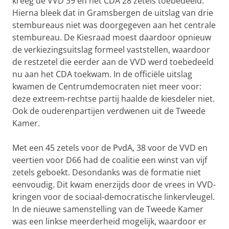
kreeg de VVD 39 en het CDA 28 zetels toebedeeld.
Hierna bleek dat in Gramsbergen de uitslag van drie
stembureaus niet was doorgegeven aan het centrale
stembureau. De Kiesraad moest daardoor opnieuw
de verkiezingsuitslag formeel vaststellen, waardoor
de restzetel die eerder aan de VVD werd toebedeeld
nu aan het CDA toekwam. In de officiële uitslag
kwamen de Centrumdemocraten niet meer voor:
deze extreem-rechtse partij haalde de kiesdeler niet.
Ook de ouderenpartijen verdwenen uit de Tweede
Kamer.
Met een 45 zetels voor de PvdA, 38 voor de VVD en
veertien voor D66 had de coalitie een winst van vijf
zetels geboekt. Desondanks was de formatie niet
eenvoudig. Dit kwam enerzijds door de vrees in VVD-
kringen voor de sociaal-democratische linkervleugel.
In de nieuwe samenstelling van de Tweede Kamer
was een linkse meerderheid mogelijk, waardoor er