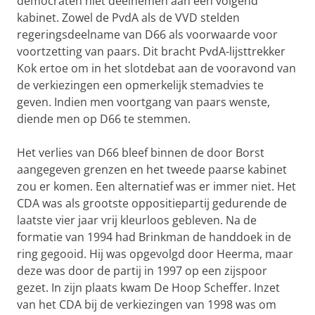
democraten niet deelnemen aan een volgend
kabinet. Zowel de PvdA als de VVD stelden
regeringsdeelname van D66 als voorwaarde voor
voortzetting van paars. Dit bracht PvdA-lijsttrekker
Kok ertoe om in het slotdebat aan de vooravond van
de verkiezingen een opmerkelijk stemadvies te
geven. Indien men voortgang van paars wenste,
diende men op D66 te stemmen.
Het verlies van D66 bleef binnen de door Borst
aangegeven grenzen en het tweede paarse kabinet
zou er komen. Een alternatief was er immer niet. Het
CDA was als grootste oppositiepartij gedurende de
laatste vier jaar vrij kleurloos gebleven. Na de
formatie van 1994 had Brinkman de handdoek in de
ring gegooid. Hij was opgevolgd door Heerma, maar
deze was door de partij in 1997 op een zijspoor
gezet. In zijn plaats kwam De Hoop Scheffer. Inzet
van het CDA bij de verkiezingen van 1998 was om