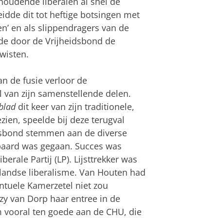
oudende liberalen al snel de
idde dit tot heftige botsingen met
en’ en als slippendragers van de
de door de Vrijheidsbond de
wisten.
 de fusie verloor de
l van zijn samenstellende delen.
blad
dit keer van zijn traditionele,
ien, speelde bij deze terugval
eidsbond stemmen aan de diverse
paard was gegaan. Succes was
rale Partij (LP). Lijsttrekker was
landse liberalisme. Van Houten had
entuele Kamerzetel niet zou
y van Dorp haar entree in de
 vooral ten goede aan de CHU, die