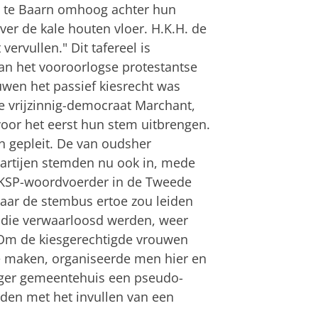
u te Baarn omhoog achter hun
er de kale houten vloer. H.K.H. de
rvullen." Dit tafereel is
n het vooroorlogse protestantse
uwen het passief kiesrecht was
 de vrijzinnig-democraat Marchant,
 voor het eerst hun stem uitbrengen.
 gepleit. De van oudsher
partijen stemden nu ook in, mede
RKSP-woordvoerder in de Tweede
ar de stembus ertoe zou leiden
id die verwaarloosd werden, weer
 Om de kiesgerechtigde vrouwen
e maken, organiseerde men hier en
nger gemeentehuis een pseudo-
den met het invullen van een