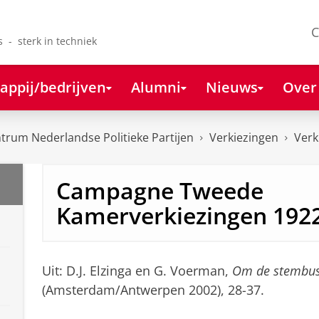
C
s - sterk in techniek
appij/bedrijven
Alumni
Nieuws
Over
rum Nederlandse Politieke Partijen
Verkiezingen
Verk
Campagne Tweede
Kamerverkiezingen 192
Uit: D.J. Elzinga en G. Voerman,
Om de stembus.
(Amsterdam/Antwerpen 2002), 28-37.