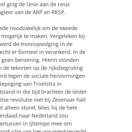
tel ging de Unie aan de neus
ongleer van de ARP en RKSP.
mede noodzakelijk om de tweede
mogelijk te maken. Vergeleken bij
o werd de troonopvolging in de
cht er formeel in verankerd. In de
 geen beroering. Hierin stonden
de tekorten op de rijksbegroting
eerd tegen de sociale hervormingen
iepoging van Troelstra in
land in die tijd brachten de leider
tse revolutie niet bij Zevenaar halt
l alleen stond, blies hij de hele
nderdaad naar Nederland zou
ndertussen in ijltempo mee om
ntroductie van het vrouwenkiesrecht