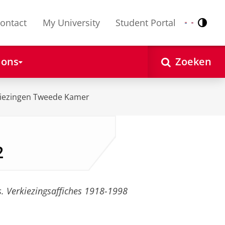
ontact
My University
Student Portal
Contr
Nederlands
English
 ons
Zoeken
iezingen Tweede Kamer
2
 Verkiezingsaffiches 1918-1998