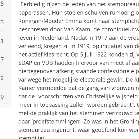
25
"Eerbiedig rijzen de leden van het stemburea
paperassen. Hun stoelen schuiven rumoerig ov
Koningin-Moeder Emma komt haar stemplicht ve
23
beschreven door Van Kaam, de chroniqueur va
leven in Nederland. Nadat in 1917 aan de vro
21
verleend, kregen zij in 1919, op initiatief van
het actief kiesrecht. Op 5 juli 1922 konden zij
17
SDAP en VDB hadden hiervoor van meet af aan
hiertegenover afkerig staande confessionele 
12
vanwege het mogelijke electorale gewin. De 
Kamer vermoedde dat de gang van vrouwen na
dat de "voorschriften van Christelijke wijshe
10
meer in toepassing zullen worden gebracht".
met de praktijk van het stemmen vertrouwd t
daar ‘proefstemmingen’. Zo was in het Groni
stembureau ingericht, waar geoefend kon wor
stembiljet.