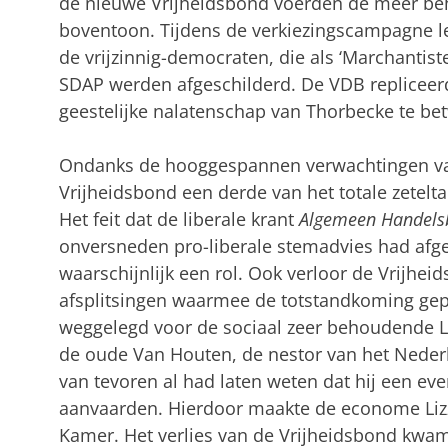
de nieuwe Vrijheidsbond voerden de meer beh
boventoon. Tijdens de verkiezingscampagne le
de vrijzinnig-democraten, die als ‘Marchantist
SDAP werden afgeschilderd. De VDB repliceer
geestelijke nalatenschap van Thorbecke te bet
Ondanks de hooggespannen verwachtingen van
Vrijheidsbond een derde van het totale zetelta
Het feit dat de liberale krant
Algemeen Handels
onversneden pro-liberale stemadvies had afgez
waarschijnlijk een rol. Ook verloor de Vrijh
afsplitsingen waarmee de totstandkoming ge
weggelegd voor de sociaal zeer behoudende Libe
de oude Van Houten, de nestor van het Neder
van tevoren al had laten weten dat hij een ev
aanvaarden. Hierdoor maakte de econome Lizz
Kamer. Het verlies van de Vrijheidsbond kwam