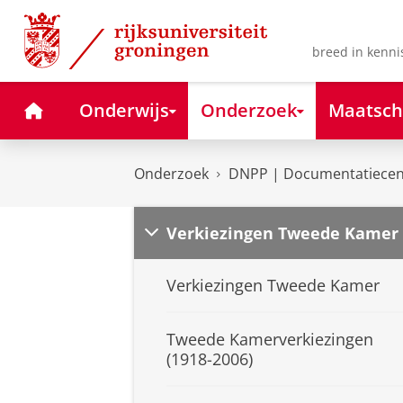
Skip
Skip
to
to
Content
Navigation
breed in kenni
Home
Onderwijs
Onderzoek
Maatsch
Onderzoek
DNPP | Documentatiecent
Verkiezingen Tweede Kamer
Verkiezingen Tweede Kamer
Tweede Kamerverkiezingen
(1918-2006)