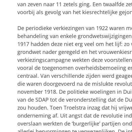
van zeven naar 11 zetels ging. Een twaalfde ze
voorbij als gevolg van het kiesrechtelijke gej
De periodieke verkiezingen van 1922 waren 
behandeling van enkele grondwetswijzigingen 
1917 hadden deze niet erg veel om het lijf: z
grondwet nader geregeld en het vrouwenkiesre
verkiezingscampagne wekten deze voorstellen
vooral de toegenomen overheidsbemoeiing en 
centraal. Van verschillende zijden werd geag
die waren doorgevoerd na de mislukte revolut
november 1918. De politieke woelingen in Duits
van de SDAP tot de veronderstelling dat de Dui
zou houden. Toen Troelstra inzag dat hij vrijwe
onderneming af. Uit angst dat de revolutie i
overslaan werkten de ‘burgerlijke’ partijen o
allerlei hervormingen te verwezenlijken. De i