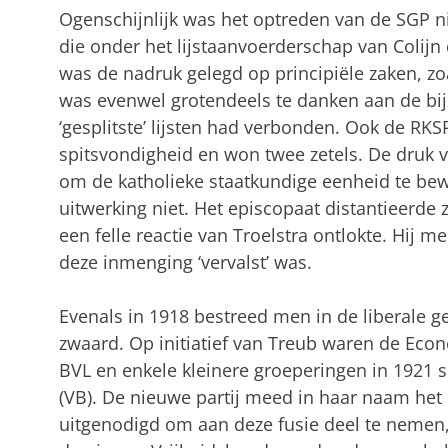
Ogenschijnlijk was het optreden van de SGP n
die onder het lijstaanvoerderschap van Colijn
was de nadruk gelegd op principiële zaken, zo
was evenwel grotendeels te danken aan de bi
‘gesplitste’ lijsten had verbonden. Ook de RKSP
spitsvondigheid en won twee zetels. De druk 
om de katholieke staatkundige eenheid te bew
uitwerking niet. Het episcopaat distantieerde
een felle reactie van Troelstra ontlokte. Hij m
deze inmenging ‘vervalst’ was.
Evenals in 1918 bestreed men in de liberale g
zwaard. Op initiatief van Treub waren de Eco
BVL en enkele kleinere groeperingen in 1921
(VB). De nieuwe partij meed in haar naam het 
uitgenodigd om aan deze fusie deel te nemen,