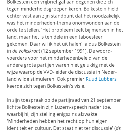
Bolkestein een vrijbrief gaf aan dege­nen die zich
tegen minder­heidsgroe­pen keren. Bolkestein hield
echter vast aan zijn stand­punt dat het noodzakelijk
was het minderhe­den-thema onomwon­den aan de
orde te stellen. 'Het probleem leeft bij mensen in het
land, maar het is ten dele in een ta­boesfeer
gekomen. Daar wil ik het uit ha­len', aldus Bolkest­ein
in
de Volks­krant
(12 september 1991). De woord­
voerders voor het minder­he­den­beleid van de
andere grote par­tijen waren niet geluk­kig met de
wijze waarop de VVD-leider de discus­sie in Neder­
land wilde sti­mu­leren. Ook premier
Ruud Lubbers
keerde zich tegen Bol­kestein's visie.
In zijn toespraak op de partijraad van 21 september
licht­te Bolkestein zijn Luzern-speech nader toe,
waarbij hij zijn stel­ling enigszins afzwakte.
'Minderheden hebben het recht op hun eigen
identiteit en cultuur. Dat staat niet ter discussie' (
de