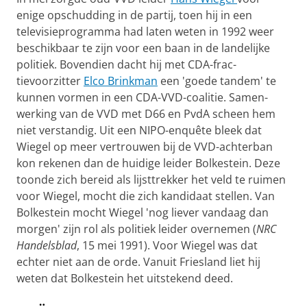
enige opschud­ding in de partij, toen hij in een
televisie­programma had laten weten in 1992 weer
be­schikbaar te zijn voor een baan in de landelij­ke
politiek. Bovendien dacht hij met CDA-frac­
tievoorzitter
Elco Brink­man
een 'goede tandem' te
kunnen vormen in een CDA-VVD-coali­tie. Samen­
werking van de VVD met D66 en PvdA scheen hem
niet ver­stan­dig. Uit een NIPO-enquête bleek dat
Wiegel op meer ver­trouwen bij de VVD-achterban
kon rekenen dan de huidige leider Bolkestein. Deze
toonde zich bereid als lijst­trekker het veld te ruimen
voor Wiegel, mocht die zich kandidaat stel­len. Van
Bolkest­ein mocht Wiegel 'nog liever vandaag dan
morgen' zijn rol als politiek leider overnemen (
NRC
Han­dels­blad
, 15 mei 1991). Voor Wiegel was dat
echter niet aan de orde. Vanuit Frie­sland liet hij
weten dat Bolkestein het uitste­kend deed.