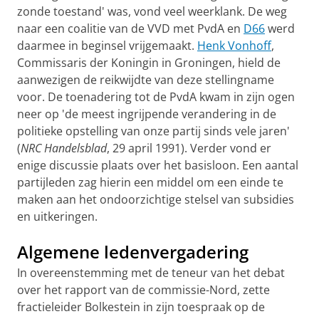
zonde toe­­stand' was, vond veel weer­klank. De weg
naar een coali­tie van de VVD met PvdA en
D66
werd
daarmee in begin­sel vrij­ge­maakt.
Henk Vonhoff
,
Com­missaris der Konin­gin in Groningen, hield de
aanwezigen de reikwijdte van deze stel­lingname
voor. De toenadering tot de PvdA kwam in zijn ogen
neer op 'de meest ingrij­pen­de verande­ring in de
poli­tieke opstelling van onze partij sinds vele jaren'
(
NRC Handelsblad
, 29 april 1991). Ver­der vond er
enige discus­sie plaats over het basisloon. Een aantal
partijleden zag hierin een middel om een einde te
maken aan het ondoor­zichtige stelsel van subsidies
en uitkeringen.
Algemene ledenvergadering
In overeenstemming met de teneur van het debat
over het rap­port van de commissie-Nord, zette
fractieleider Bol­kestein in zijn toespraak op de