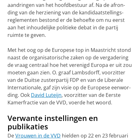
aandringen van het hoofdbestuur af. Na de af­ron­
ding van de her­zie­ning van de kandi­daatstellings­
regle­men­ten bestond er de behoefte om nu eerst
aan het inhoudelijke poli­tieke debat in de partij
ruimte te geven.
Met het oog op de Europese top in Maastricht stond
naast de organisa­torische zaken op de ver­gadering
de vraag cen­traal hoe het verenigd Europa er uit zou
moeten gaan zien. O. graaf Lambsdorff, voor­zitter
van de Duitse zus­terpar­tij FDP en van de Liberale
Internationale, gaf zijn visie op de Europese eenwor­
ding. Ook
David Luteijn
, voorzitter van de Eerste
Kamer­fractie van de VVD, voerde het woord.
Verwante instellingen en
publikaties
De
Vrouwen in de VVD
hielden op 22 en 23 februari