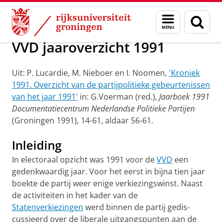
Skip
Skip
Onderzoek
Geschiedenis
Menu
Zoek
to
to
en
Content
Navigation
zoeken
VVD jaaroverzicht 1991
Uit: P. Lucardie, M. Nie­boer en I. Noomen,
'Kroniek
1991. Overzicht van de partijpolitieke gebeurte­nissen
van het jaar 1991'
in: G.Voerman (red.),
Jaarboek 1991
Documentatiecentrum Nederlandse Politieke Partijen
(Groningen 1991), 14-61, aldaar 56-61.
Inleiding
In electoraal opzicht was 1991 voor de
VVD
een
gedenkwaar­dig jaar. Voor het eerst in bijna tien jaar
boekte de partij weer enige verkie­zingswinst. Naast
de activiteiten in het kader van de
Statenverkiezingen
werd binnen de partij gedis­
cussieerd over de liberale uitgangspun­ten aan de