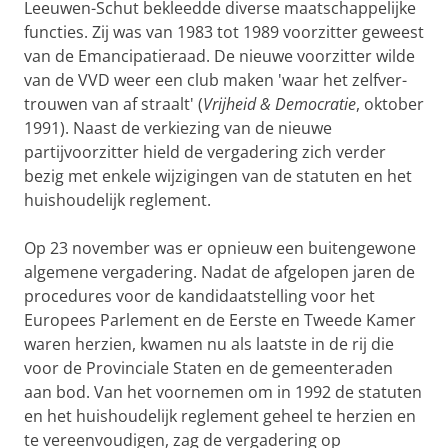
Leeuwen-Schut bekleedde diverse maat­schap­pelijke
func­ties. Zij was van 1983 tot 1989 voor­zit­ter geweest
van de Eman­ci­patie­raad. De nieuwe voorzit­ter wilde
van de VVD weer een club maken 'waar het zelf­ver­
trouwen van af straalt' (
Vrijheid & Democratie
, oktober
1991). Naast de verkiezing van de nieuwe
partijvoorzitter hield de vergadering zich verder
bezig met enkele wijzigin­gen van de statuten en het
huishoudelijk reglement.
Op 23 november was er opnieuw een buiten­gewone
algemene verga­de­ring. Nadat de afgelopen jaren de
procedures voor de kandidaat­stelling voor het
Europees Parle­ment en de Eerste en Tweede Kamer
waren herzien, kwamen nu als laat­ste in de rij die
voor de Provinciale Staten en de ge­meen­tera­den
aan bod. Van het voornemen om in 1992 de statuten
en het huishou­delijk reglement geheel te herzien en
te vereenvoudigen, zag de ver­gadering op