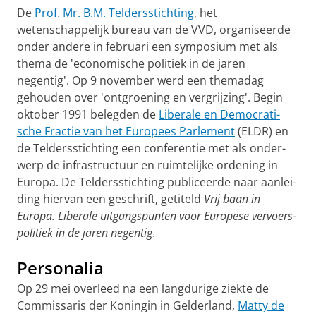
De
Prof. Mr. B.M. Teldersstichting
, het
wetenschappelijk bu­reau van de VVD, organi­seerde
onder andere in februari een symposium met als
thema de 'economische politiek in de jaren
negentig'. Op 9 november werd een themadag
gehouden over 'ont­groe­ning en ver­grijzing'. Begin
oktober 1991 belegden de
Libe­rale en Demo­crati­
sche Frac­tie van het Europees Parle­ment
(ELDR) en
de Telders­stich­ting een conferen­tie met als onder­
werp de infra­struc­tuur en ruim­te­lijke orde­ning in
Euro­pa. De Teldersstich­ting publi­ceer­de naar aan­lei­
ding hiervan een ge­schrift, geti­teld
Vrij baan in
Europa. Liberale uitgangspun­ten voor Euro­pese ver­voers­
poli­tiek in de jaren negentig
.
Personalia
Op 29 mei overleed na een langdurige ziekte de
Commissa­ris der Konin­gin in Gelderland,
Matty de