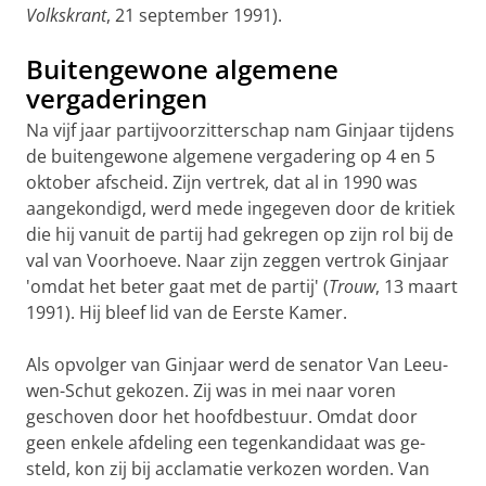
Volkskrant
, 21 september 1991).
Buitengewone algemene
vergaderingen
Na vijf jaar partijvoorzitter­schap nam Ginjaar tijdens
de buitengewone algemene vergadering op 4 en 5
okto­ber afscheid. Zijn vertrek, dat al in 1990 was
aangekon­digd, werd mede ingegeven door de kritiek
die hij vanuit de par­tij had gekregen op zijn rol bij de
val van Voor­hoeve. Naar zijn zeggen vertrok Ginjaar
'omdat het beter gaat met de partij' (
Trouw
, 13 maart
1991). Hij bleef lid van de Eerste Kamer.
Als opvolger van Ginjaar werd de senator Van Leeu­
wen-Schut gekozen. Zij was in mei naar voren
geschoven door het hoofdbe­stuur. Omdat door
geen enkele afde­lin­g een tegenkandidaat was ge­
steld, kon zij bij acclama­tie verko­zen worden. Van