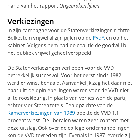
hand van het rapport
Onge­broken lijnen
.
Verkiezingen
In zijn campagne voor de Statenverkiezingen richtte
Bol­kestein vrijwel al zijn pijlen op de
PvdA
en op het
kabi­net. Volgens hem had de coalitie de good­will bij
het pu­bliek vrijwel geheel ver­speeld.
De Statenver­kiezingen verliepen voor de VVD
betrekkelijk suc­cesvol. Voor het eerst sinds 1982
werd er winst be­haald. Aan­vankelijk zag het daar niet
naar uit: de opinie­peilingen waren voor de VVD niet
al te rooskleurig. In plaats van verlies won de partij
echter vier Statenze­tels. Ten opzichte van de
Kamerver­kiezingen van 1989
boekte de VVD 1,1
procent winst. De liberalen waren zeer content met
deze uitslag. Ook over de college-onder­hande­lingen
kon de VVD te­vre­den zijn. Evenals in 1987 leverde zij