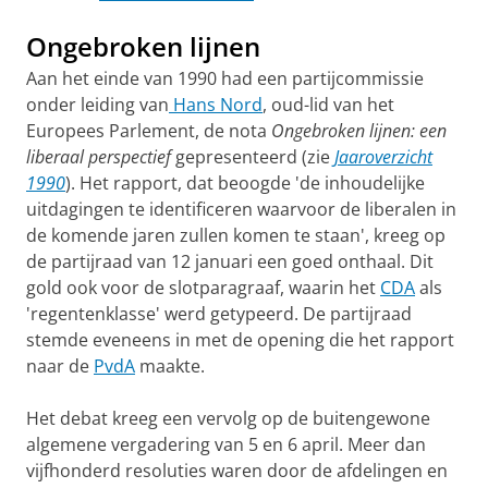
Ongebroken lijnen
Aan het einde van 1990 had een partijcommissie
onder lei­ding van
Hans Nord
, oud-lid van het
Europees Parle­ment, de nota
On­gebro­ken lij­nen: een
libe­raal per­spectief
gepresen­teerd (zie
Jaar­overzicht
1990
). Het rapport, dat beoogde 'de in­houdelijke
uitdagingen te identificeren waarvoor de libera­len in
de komende jaren zullen komen te staan', kreeg op
de par­tij­raad van 12 januari een goed onthaal. Dit
gold ook voor de slotpa­ragraaf, waarin het
CDA
als
'regenten­klas­se' werd gety­peerd. De partijraad
stemde eveneens in met de opening die het rapport
naar de
PvdA
maakte.
Het debat kreeg een vervolg op de buitengewone
algemene verga­dering van 5 en 6 april. Meer dan
vijfhonderd resoluties wa­ren door de af­delingen en