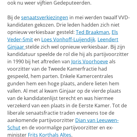
ook nu weer vijftien Gedepu­teerden.
Bij de
senaatsverkiezingen
in mei werden twaalf VVD-
kandidaten ge­kozen. Drie leden hadden zich niet
opnieuw verkiesbaar ge­steld:
Ted Braak­man
,
Els
Veder-Smit
en
Loes Von­hoff-Luij­en­dijk
.
Leendert
Ginjaar
stelde zich wel opnieuw verkies­baar. Bij zijn
kan­dida­tuur speelde de rol die hij als par­tij­voorzit­ter
in 1990 bij het aftreden van
Joris Voorhoe­ve
als
voorzitter van de Twee­de Kamerfrac­tie had
gespeeld, hem parten. Enkele Kamercentra­les
gunden hem een hoge plaats, andere lieten hem
vallen. Al met al kwam Ginjaar op de vierde plaats
van de kandida­ten­lijst terecht en was hier­mee
verzekerd van een plaats in de Eerste Kamer. Tot de
liberale senaatsfractie traden eveneens toe de
aankomende partijvoor­zitter
Dian van Leeuwen-
Schut
en de voorma­lige partij­voor­zitter en ex-
minister
Frits Korthals Altes
.