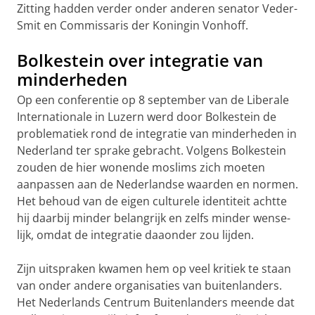
Zitting had­den verder onder ande­ren senator Veder-
Smit en Commissaris der Koningin Von­hoff.
Bolkestein over integratie van
minderheden
Op een conferentie op 8 september van de Liberale
Interna­tio­nale in Luzern werd door Bolkestein de
problematiek rond de integratie van minder­heden in
Nederland ter sprake gebracht. Volgens Bolkestein
zouden de hier wonende mos­lims zich moeten
aanpas­sen aan de Neder­landse waarden en nor­men.
Het behoud van de eigen culturele identi­teit acht­te
hij daar­bij minder be­lang­rijk en zelfs minder wense­
lijk, omdat de integratie daaon­der zou lijden.
Zijn uitspraken kwamen hem op veel kritiek te staan
van onder andere organi­saties van buitenlanders.
Het Neder­lands Cen­trum Buitenlanders meende dat