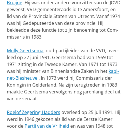
Bruijne
. Hij was onder andere voorzitter van de JOVD
geweest, VVD-gemeente­raads­lid te Amers­foort, en
lid van de Provinci­ale Staten van Utrecht. Van­af 1974
was hij Gedeputeerde van deze provin­cie. Hij
bekleedde deze functie tot zijn benoeming tot Com­
missaris in 1983.
Molly Geertsema
, oud-partijleider van de VVD, over­
leed op 27 juni 1991. Geertse­ma had van 1959 tot
1971 zitting in de Twee­de Kamer. Van 1971 tot 1973
was hij minister van Bin­nen­landse Zaken in het
kabi­
net-Biesheu­vel
. In 1973 werd hij Commissaris der
Konin­gin in Gelder­land. Na zijn terug­treden in 1983
maakte Geertse­ma vervolgens nog jarenlang deel uit
van de senaat.
Roelof Zegering Hadders
overleed op 25 juli 1991. Hij
werd in 1946 ge­kozen als lid van de Eerste Kamer
voor de
Partij van de Vrij­heid
en was van 1948 tot