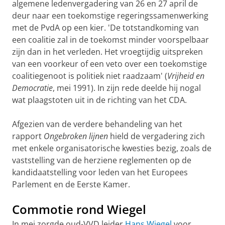
algemene ledenvergade­ring van 26 en 27 april ­de
deur naar een toekom­stige regerings­samenwerking
met de PvdA op een kier. 'De totstandko­ming van
een coali­tie zal in de toe­komst minder voorspelbaar
zijn dan in het verle­den. Het vroeg­tijdig uit­spreken
van een voorkeur of een veto over een toe­komstige
coalitiege­noot is politiek niet raadzaam' (
Vrij­heid en
Demo­cratie
, mei 1991). In zijn rede deelde hij nog­al
wat plaagstoten uit in de richting van het CDA.
Afgezien van de verdere behandeling van het
rapport
Onge­broken lijnen
hield de vergadering zich
met enkele organi­sa­torische kwesties bezig, zoals de
vaststelling van de her­ziene reglementen op de
kandidaat­stelling voor leden van het Europees
Parlement en de Eerste Kamer.
Commotie rond Wiegel
In mei zorgde oud-VVD leider
Hans Wiegel
voor