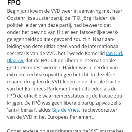
FPÖ
Begin juni kwam de VVD weer in aanvaring met haar
Oosten­rijkse zusterpartij, de FPÖ. Jörg Haider, de
poli­tiek leider van deze partij, had beweerd dat
onder het bewind van Hitler een fat­soen­lijke werk­
gelegen­heids­poli­tiek gevoerd zou zijn. Naar aan­
leiding van deze uitlatingen vond de interna­tionaal
secre­taris van de VVD, het Tweede Kamerlid
Jan Dirk
Blaauw
, dat de FPÖ uit de Liberale Inter­nati­ona­le
gestoten moest worden. Haider was al eerder van
extreem-­rechtse opvattingen beticht. In dezelfde
maand dreig­den de VVD-leden in de liberale fractie
van het Europees Parle­ment met uittreden als de
FPÖ de offi­ciële waar­ne­mers­status bij de fractie zou
krijgen. De FPÖ was geen libe­rale partij, zij was zelfs
'anti-liberaal', aldus
Gijs de Vries
, frac­tievoor­zitter
van de VVD in het Euro­pees Par­lement.
Onder andere op aandringen van de VVD startte het