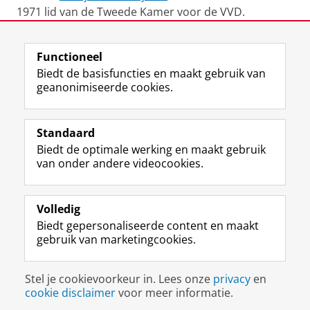
1971 lid van de Tweede Kamer voor de VVD.
Laatst gewijzigd:
12 april 2023 09:48
Functioneel
Biedt de basisfuncties en maakt gebruik van
geanonimiseerde cookies.
F
L
R
I
Y
Volg de RUG
a
i
S
n
o
Standaard
c
n
S
s
u
Biedt de optimale werking en maakt gebruik
e
k
-
t
T
Studiekiezers
van onder andere videocookies.
b
e
f
a
u
Maatschappij/bedrijven
o
d
e
g
b
o
I
e
r
e
Alumni
k
n
d
a
-
Volledig
p
-
R
m
k
Biedt gepersonaliseerde content en maakt
Over ons
a
p
i
-
a
gebruik van marketingcookies.
g
a
j
a
n
i
g
k
c
a
Disclaimer & Copyright
Privacy
Cookies
n
i
s
c
a
Stel je cookievoorkeur in. Lees onze
privacy
en
Inloggen
a
n
u
o
l
cookie disclaimer
voor meer informatie.
R
a
n
u
R