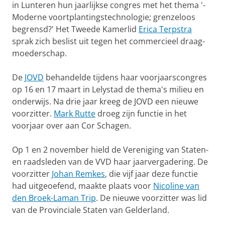
in Lunteren hun jaarlijkse congres met het thema '­
Moderne voort­plan­tings­technologie; grenzeloos
begrensd?' Het Tweede Kamerlid
Erica Terpstra
sprak zich beslist uit tegen het commercieel draag­
moe­derschap.
De
JOVD
behandelde tijdens haar voorjaarscongres
op 16 en 17 maart in Lelystad de thema's milieu en
onderwijs. Na drie jaar kreeg de JOVD een nieuwe
voorzitter.
Mark Rutte
droeg zijn functie in het
voorjaar over aan Cor Schagen.
Op 1 en 2 november hield de Vereniging van Staten-
en raads­leden van de VVD haar jaarvergadering. De
voorzitter
Johan Remkes
, die vijf jaar deze functie
had uitgeoefend, maakte plaats voor
Nicoline van
den Broek-Laman Trip
. De nieuwe voorzitter was lid
van de Provinciale Staten van Gelderland.