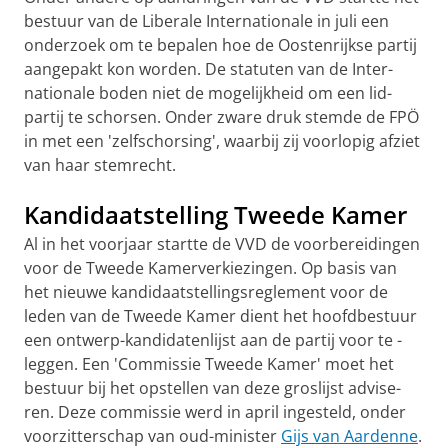
bestuur van de Liberale Internationale in juli een
onder­zoek om te bepalen hoe de Oostenrijkse par­tij
aangepakt kon worden. De statuten van de Inter­
natio­nale boden niet de mogelijk­heid om een lid-
partij te schorsen. Onder zware druk stemde de FPÖ
in met een 'zelfschor­sing', waarbij zij voorlo­pig afziet
van haar stem­recht.
Kandidaatstelling Tweede Kamer
Al in het voorjaar startte de VVD de voorbereidingen
voor de Twee­de Kamerverkiezingen. Op basis van
het nieuwe kandi­daat­stel­lingsre­glement voor de
leden van de Tweede Kamer dient het hoofdbestuur
een ont­werp-kandi­daten­lijst aan de partij voor te ­
leggen. Een 'Com­mis­sie Tweede Kamer' moet het
bestuur bij het opstel­len van deze groslijst advi­se­
ren. Deze commissie werd in april ingesteld, onder
voor­zitterschap van oud-minister
Gijs van Aardenne
.