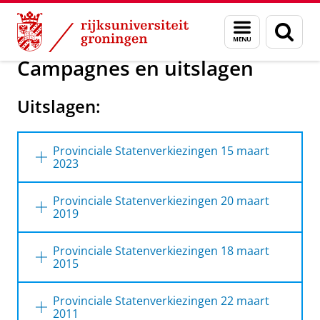
Skip
Skip
Onderzoek
Verkiezingen Provinciale Staten
Menu
Zoek
to
to
en
Content
Navigation
zoeken
Campagnes en uitslagen
Uitslagen:
Provinciale Statenverkiezingen 15 maart
2023
15 maart 2023
Provinciale Statenverkiezingen 20 maart
2019
20 maart 2019
Provinciale Statenverkiezingen 18 maart
2015
Uitslagen 2015
Provinciale Statenverkiezingen 22 maart
Op 18 maart 2015 vinden de verkiezingen
2011