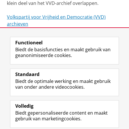
klein deel van het VVD-archief overlappen.
Volkspartij voor Vrijheid en Democratie (VVD)
archieven
Laatst gewijzigd:
22 februari 2023 10:18
Functioneel
Biedt de basisfuncties en maakt gebruik van
geanonimiseerde cookies.
F
L
R
I
Y
Volg de RUG
a
i
S
n
o
Standaard
c
n
S
s
u
Biedt de optimale werking en maakt gebruik
e
k
-
t
T
Studiekiezers
van onder andere videocookies.
b
e
f
a
u
Maatschappij/bedrijven
o
d
e
g
b
o
I
e
r
e
Alumni
k
n
d
a
-
Volledig
p
-
R
m
k
Biedt gepersonaliseerde content en maakt
Over ons
a
p
i
-
a
gebruik van marketingcookies.
g
a
j
a
n
i
g
k
c
a