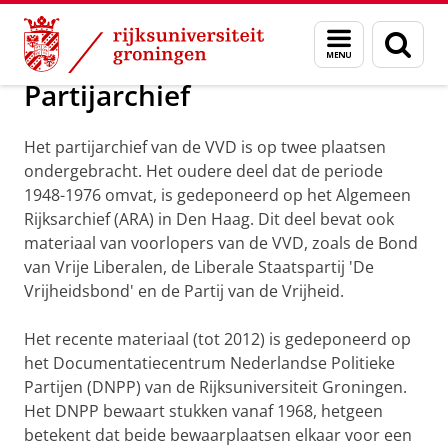
Skip
Skip
Onderzoek
Geschiedenis
Menu
Zoek
to
to
en
Content
Navigation
zoeken
Partijarchief
Het partijarchief van de VVD is op twee plaatsen
ondergebracht. Het oudere deel dat de periode
1948-1976 omvat, is gedeponeerd op het Algemeen
Rijksarchief (ARA) in Den Haag. Dit deel bevat ook
materiaal van voorlopers van de VVD, zoals de Bond
van Vrije Liberalen, de Liberale Staatspartij 'De
Vrijheidsbond' en de Partij van de Vrijheid.
Het recente materiaal (tot 2012) is gedeponeerd op
het Documentatiecentrum Nederlandse Politieke
Partijen (DNPP) van de Rijksuniversiteit Groningen.
Het DNPP bewaart stukken vanaf 1968, hetgeen
betekent dat beide bewaarplaatsen elkaar voor een