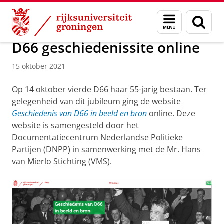
Skip
Skip
DNPP | Documentatiecentrum Nederlandse Politieke Part
Menu
Zoek
to
to
en
Content
Navigation
zoeken
D66 geschiedenissite online
15 oktober 2021
Op 14 oktober vierde D66 haar 55-jarig bestaan. Ter
gelegenheid van dit jubileum ging de website
Geschiedenis van D66 in beeld en bron
online. Deze
website is samengesteld door het
Documentatiecentrum Nederlandse Politieke
Partijen (DNPP) in samenwerking met de Mr. Hans
van Mierlo Stichting (VMS).