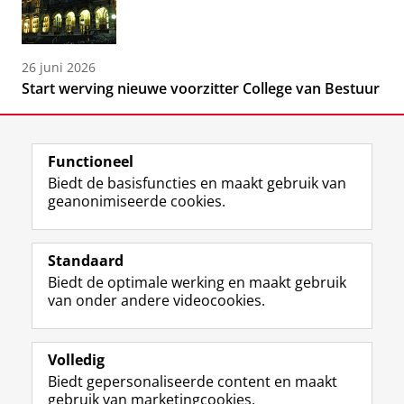
26 juni 2026
Start werving nieuwe voorzitter College van Bestuur
Functioneel
Biedt de basisfuncties en maakt gebruik van
geanonimiseerde cookies.
F
L
R
I
Y
Volg de RUG
a
i
S
n
o
Standaard
c
n
S
s
u
Biedt de optimale werking en maakt gebruik
e
k
-
t
T
Studiekiezers
van onder andere videocookies.
b
e
f
a
u
Maatschappij/bedrijven
o
d
e
g
b
o
I
e
r
e
Alumni
k
n
d
a
-
Volledig
p
-
R
m
k
Biedt gepersonaliseerde content en maakt
Over ons
a
p
i
-
a
gebruik van marketingcookies.