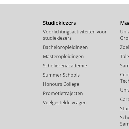
Studiekiezers
Maa
Voorlichtingsactiviteiten voor
Univ
studiekiezers
Gro
Bacheloropleidingen
Zoe
Masteropleidingen
Tal
Scholierenacademie
Sam
Cen
Summer Schools
Tec
Honours College
Uni
Promotietrajecten
Car
Veelgestelde vragen
Stu
Sch
Sam