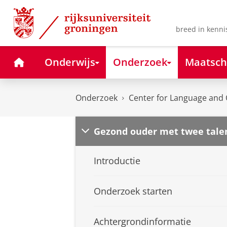
Skip
Skip
to
to
Content
Navigation
breed in kenni
Home
Onderwijs
Onderzoek
Maatsch
Onderzoek
Center for Language and 
Gezond ouder met twee tale
Introductie
Onderzoek starten
Achtergrondinformatie