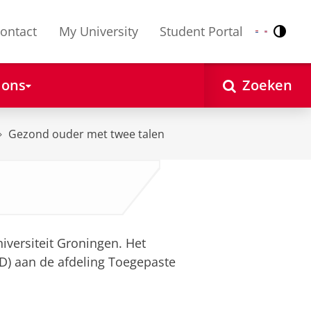
ontact
My University
Student Portal
Contr
Nederlands
English
 ons
Zoeken
Gezond ouder met twee talen
iversiteit Groningen. Het
hD) aan de afdeling Toegepaste