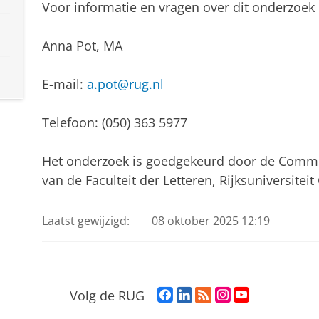
Voor informatie en vragen over dit onderzoek
Anna Pot, MA
E-mail:
a.pot@rug.nl
Telefoon: (050) 363 5977
Het onderzoek is goedgekeurd door de Commi
van de Faculteit der Letteren, Rijksuniversitei
Laatst gewijzigd:
08 oktober 2025 12:19
F
L
R
I
Y
Volg de RUG
a
i
S
n
o