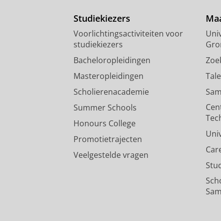
Studiekiezers
Maa
Voorlichtingsactiviteiten voor
Univ
studiekiezers
Gro
Bacheloropleidingen
Zoe
Masteropleidingen
Tal
Scholierenacademie
Sam
Cen
Summer Schools
Tec
Honours College
Uni
Promotietrajecten
Car
Veelgestelde vragen
Stu
Sch
Sam