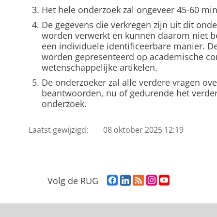
Het hele onderzoek zal ongeveer 45-60 mi
De gegevens die verkregen zijn uit dit ond
worden verwerkt en kunnen daarom niet 
een individuele identificeerbare manier. D
worden gepresenteerd op academische con
wetenschappelijke artikelen.
De onderzoeker zal alle verdere vragen ove
beantwoorden, nu of gedurende het verder
onderzoek.
Laatst gewijzigd:
08 oktober 2025 12:19
F
L
R
I
Y
Volg de RUG
a
i
S
n
o
c
n
S
s
u
e
k
-
t
T