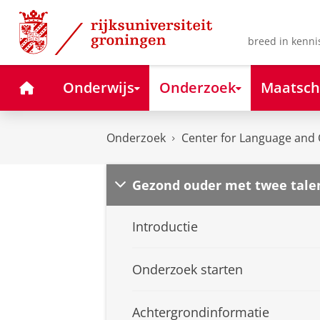
Skip
Skip
to
to
Content
Navigation
breed in kenni
Home
Onderwijs
Onderzoek
Maatsch
Onderzoek
Center for Language and 
Gezond ouder met twee tale
Introductie
Onderzoek starten
Achtergrondinformatie