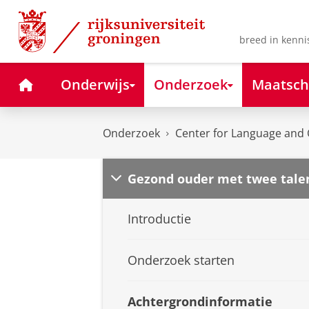
Skip
Skip
to
to
Content
Navigation
breed in kenni
Home
Onderwijs
Onderzoek
Maatsch
Onderzoek
Center for Language and 
Gezond ouder met twee tale
Introductie
Onderzoek starten
Achtergrondinformatie