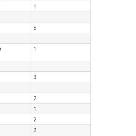
)
1
5
e
1
3
2
1
2
2