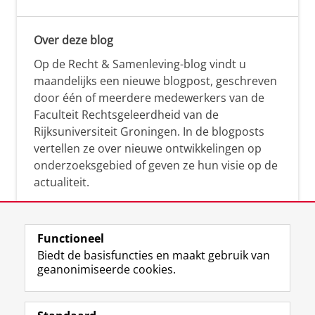
Over deze blog
Op de Recht & Samenleving-blog vindt u
maandelijks een nieuwe blogpost, geschreven
door één of meerdere medewerkers van de
Faculteit Rechtsgeleerdheid van de
Rijksuniversiteit Groningen. In de blogposts
vertellen ze over nieuwe ontwikkelingen op
onderzoeksgebied of geven ze hun visie op de
actualiteit.
Functioneel
Biedt de basisfuncties en maakt gebruik van
geanonimiseerde cookies.
F
L
R
I
Y
Volg de RUG
a
i
S
n
o