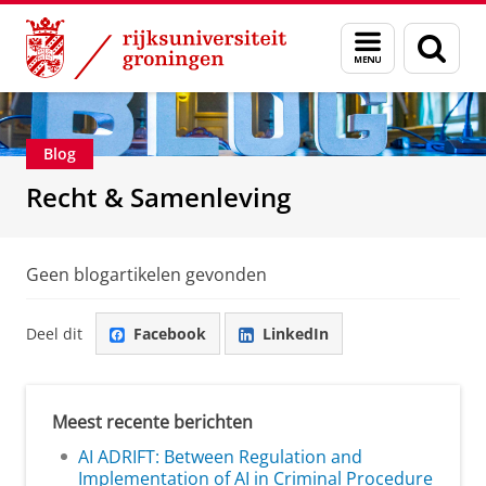
Skip
Skip
Over ons
Recht & Samenleving
Menu
Zoek
to
to
en
Content
Navigation
zoeken
Blog
Recht & Samenleving
Geen blogartikelen gevonden
Deel dit
Facebook
LinkedIn
Meest recente berichten
AI ADRIFT: Between Regulation and
Implementation of AI in Criminal Procedure