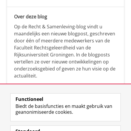
Over deze blog
Op de Recht & Samenleving-blog vindt u
maandelijks een nieuwe blogpost, geschreven
door één of meerdere medewerkers van de
Faculteit Rechtsgeleerdheid van de
Rijksuniversiteit Groningen. In de blogposts
vertellen ze over nieuwe ontwikkelingen op
onderzoeksgebied of geven ze hun visie op de
actualiteit.
Functioneel
Biedt de basisfuncties en maakt gebruik van
geanonimiseerde cookies.
F
L
R
I
Y
Volg de RUG
a
i
S
n
o