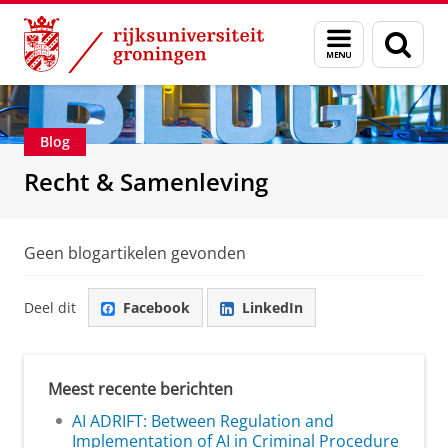
Skip
Skip
Over ons
Recht & Samenleving
Menu
Zoek
to
to
en
Content
Navigation
zoeken
Blog
Recht & Samenleving
Geen blogartikelen gevonden
Deel dit
Facebook
LinkedIn
Meest recente berichten
AI ADRIFT: Between Regulation and
Implementation of AI in Criminal Procedure