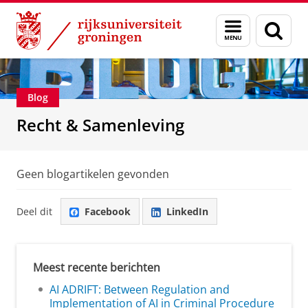
Skip
Skip
Over ons
Recht & Samenleving
Menu
Zoek
to
to
en
Content
Navigation
zoeken
Blog
Recht & Samenleving
Geen blogartikelen gevonden
Deel dit
Facebook
LinkedIn
Meest recente berichten
AI ADRIFT: Between Regulation and
Implementation of AI in Criminal Procedure