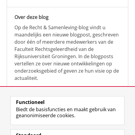
Over deze blog
Op de Recht & Samenleving-blog vindt u
maandelijks een nieuwe blogpost, geschreven
door één of meerdere medewerkers van de
Faculteit Rechtsgeleerdheid van de
Rijksuniversiteit Groningen. In de blogposts
vertellen ze over nieuwe ontwikkelingen op
onderzoeksgebied of geven ze hun visie op de
actualiteit.
Functioneel
Biedt de basisfuncties en maakt gebruik van
geanonimiseerde cookies.
F
L
R
I
Y
Volg de RUG
a
i
S
n
o