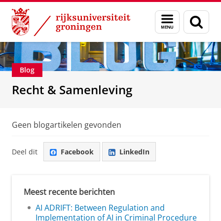
Skip
Skip
Over ons
Recht & Samenleving
Menu
Zoek
to
to
en
Content
Navigation
zoeken
Blog
Recht & Samenleving
Geen blogartikelen gevonden
Deel dit
Facebook
LinkedIn
Meest recente berichten
AI ADRIFT: Between Regulation and
Implementation of AI in Criminal Procedure