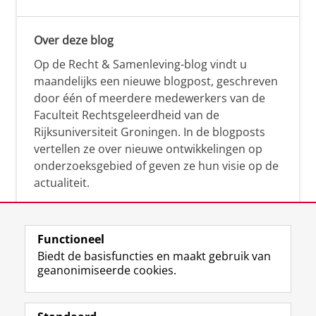
Over deze blog
Op de Recht & Samenleving-blog vindt u
maandelijks een nieuwe blogpost, geschreven
door één of meerdere medewerkers van de
Faculteit Rechtsgeleerdheid van de
Rijksuniversiteit Groningen. In de blogposts
vertellen ze over nieuwe ontwikkelingen op
onderzoeksgebied of geven ze hun visie op de
actualiteit.
Functioneel
Biedt de basisfuncties en maakt gebruik van
geanonimiseerde cookies.
F
L
R
I
Y
Volg de RUG
a
i
S
n
o