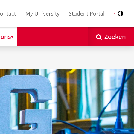
ontact
My University
Student Portal
Contr
Nederlands
English
 ons
Zoeken