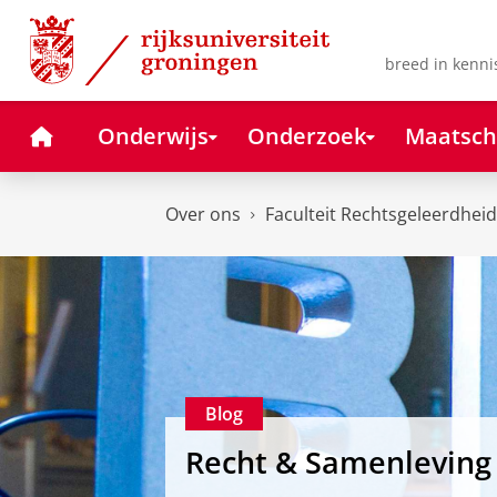
Skip
Skip
to
to
Content
Navigation
breed in kenni
Home
Onderwijs
Onderzoek
Maatsch
Over ons
Faculteit Rechtsgeleerdheid
Blog
Recht & Samenleving