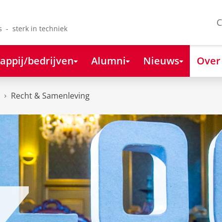
C
s - sterk in techniek
appij/bedrijven
Alumni
Nieuws
Over
Recht & Samenleving