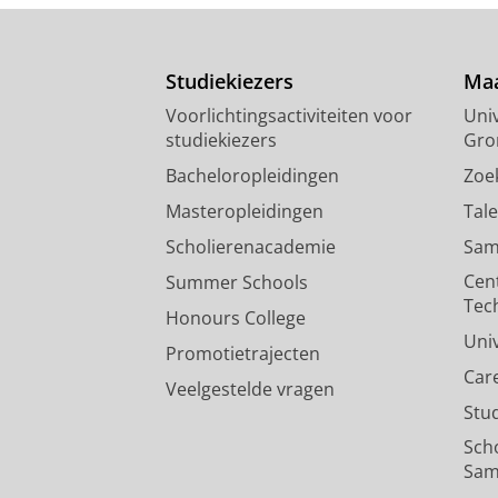
Studiekiezers
Maa
Voorlichtingsactiviteiten voor
Univ
studiekiezers
Gro
Bacheloropleidingen
Zoe
Masteropleidingen
Tal
Scholierenacademie
Sam
Cen
Summer Schools
Tec
Honours College
Uni
Promotietrajecten
Car
Veelgestelde vragen
Stu
Sch
Sam