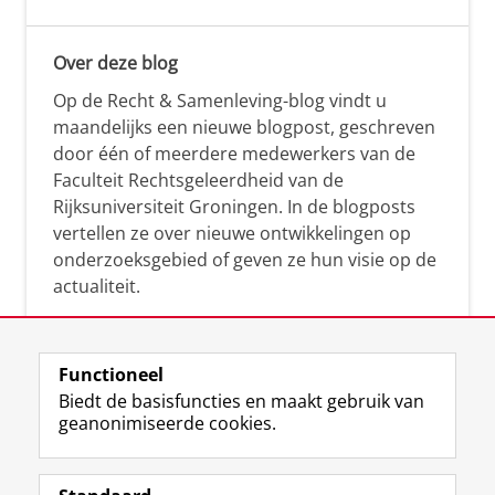
Over deze blog
Op de Recht & Samenleving-blog vindt u
maandelijks een nieuwe blogpost, geschreven
door één of meerdere medewerkers van de
Faculteit Rechtsgeleerdheid van de
Rijksuniversiteit Groningen. In de blogposts
vertellen ze over nieuwe ontwikkelingen op
onderzoeksgebied of geven ze hun visie op de
actualiteit.
Functioneel
Biedt de basisfuncties en maakt gebruik van
geanonimiseerde cookies.
F
L
R
I
Y
Volg de RUG
a
i
S
n
o