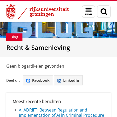
Skip
Skip
Over ons
Recht & Samenleving
Menu
Zoek
to
to
en
Content
Navigation
zoeken
Blog
Recht & Samenleving
Geen blogartikelen gevonden
Deel dit
Facebook
LinkedIn
Meest recente berichten
AI ADRIFT: Between Regulation and
Implementation of AI in Criminal Procedure