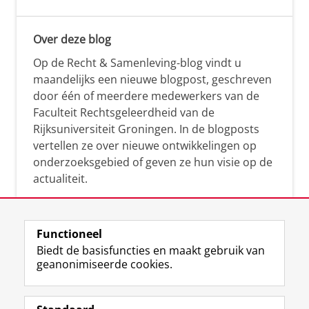
Over deze blog
Op de Recht & Samenleving-blog vindt u
maandelijks een nieuwe blogpost, geschreven
door één of meerdere medewerkers van de
Faculteit Rechtsgeleerdheid van de
Rijksuniversiteit Groningen. In de blogposts
vertellen ze over nieuwe ontwikkelingen op
onderzoeksgebied of geven ze hun visie op de
actualiteit.
Functioneel
Biedt de basisfuncties en maakt gebruik van
geanonimiseerde cookies.
F
L
R
I
Y
Volg de RUG
a
i
S
n
o