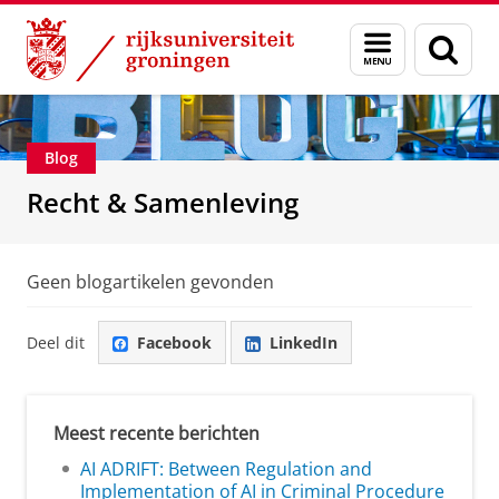
Skip
Skip
Over ons
Recht & Samenleving
Menu
Zoek
to
to
en
Content
Navigation
zoeken
Blog
Recht & Samenleving
Geen blogartikelen gevonden
Deel dit
Facebook
LinkedIn
Meest recente berichten
AI ADRIFT: Between Regulation and
Implementation of AI in Criminal Procedure