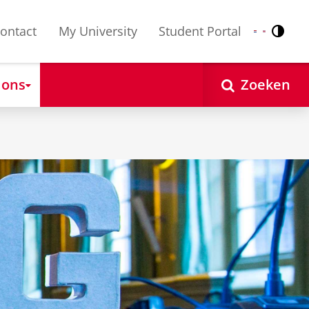
ontact
My University
Student Portal
Contr
Nederlands
English
 ons
Zoeken