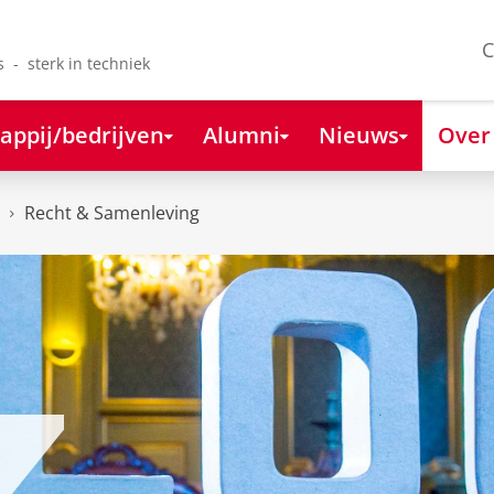
C
s - sterk in techniek
appij/bedrijven
Alumni
Nieuws
Over
Recht & Samenleving