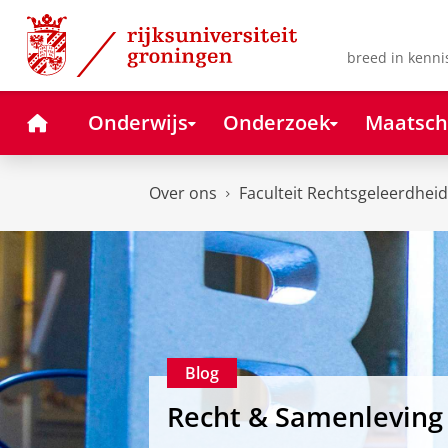
Skip
Skip
to
to
Content
Navigation
breed in kenni
Home
Onderwijs
Onderzoek
Maatsch
Over ons
Faculteit Rechtsgeleerdheid
Blog
Recht & Samenleving