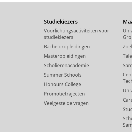
Studiekiezers
Maa
Voorlichtingsactiviteiten voor
Univ
studiekiezers
Gro
Bacheloropleidingen
Zoe
Masteropleidingen
Tal
Scholierenacademie
Sam
Cen
Summer Schools
Tec
Honours College
Uni
Promotietrajecten
Car
Veelgestelde vragen
Stu
Sch
Sam