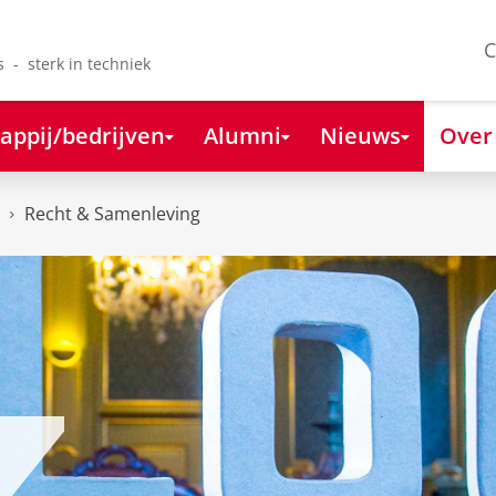
C
s - sterk in techniek
appij/bedrijven
Alumni
Nieuws
Over
Recht & Samenleving