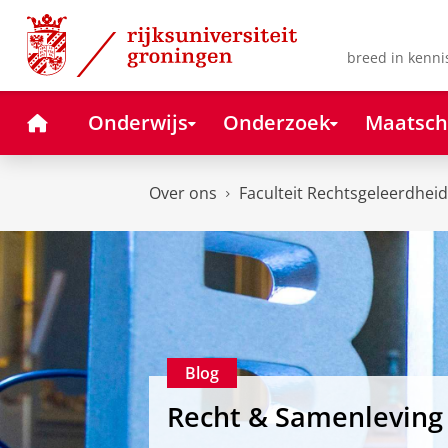
Skip
Skip
to
to
Content
Navigation
breed in kenni
Home
Onderwijs
Onderzoek
Maatsch
Over ons
Faculteit Rechtsgeleerdheid
Blog
Recht & Samenleving