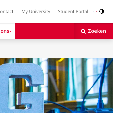
ontact
My University
Student Portal
Contr
Nederlands
English
 ons
Zoeken