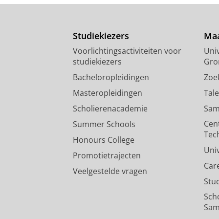
Studiekiezers
Maa
Voorlichtingsactiviteiten voor
Univ
studiekiezers
Gro
Bacheloropleidingen
Zoe
Masteropleidingen
Tal
Scholierenacademie
Sam
Cen
Summer Schools
Tec
Honours College
Uni
Promotietrajecten
Car
Veelgestelde vragen
Stu
Sch
Sam