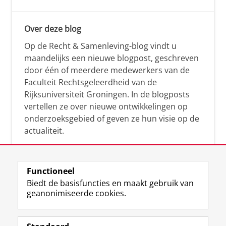
Over deze blog
Op de Recht & Samenleving-blog vindt u
maandelijks een nieuwe blogpost, geschreven
door één of meerdere medewerkers van de
Faculteit Rechtsgeleerdheid van de
Rijksuniversiteit Groningen. In de blogposts
vertellen ze over nieuwe ontwikkelingen op
onderzoeksgebied of geven ze hun visie op de
actualiteit.
Functioneel
Biedt de basisfuncties en maakt gebruik van
geanonimiseerde cookies.
F
L
R
I
Y
Volg de RUG
a
i
S
n
o