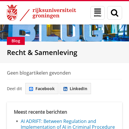
Skip
Skip
Over ons
Recht & Samenleving
Menu
Zoek
to
to
en
Content
Navigation
zoeken
Blog
Recht & Samenleving
Geen blogartikelen gevonden
Deel dit
Facebook
LinkedIn
Meest recente berichten
AI ADRIFT: Between Regulation and
Implementation of AI in Criminal Procedure