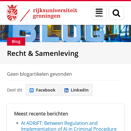
Skip
Skip
Over ons
Recht & Samenleving
Menu
Zoek
to
to
en
Content
Navigation
zoeken
Blog
Recht & Samenleving
Geen blogartikelen gevonden
Deel dit
Facebook
LinkedIn
Meest recente berichten
AI ADRIFT: Between Regulation and
Implementation of AI in Criminal Procedure