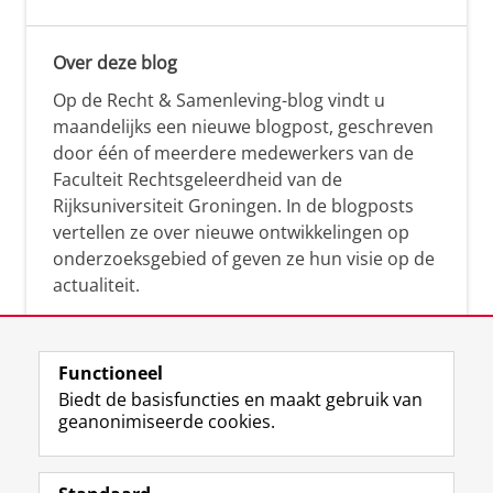
Over deze blog
Op de Recht & Samenleving-blog vindt u
maandelijks een nieuwe blogpost, geschreven
door één of meerdere medewerkers van de
Faculteit Rechtsgeleerdheid van de
Rijksuniversiteit Groningen. In de blogposts
vertellen ze over nieuwe ontwikkelingen op
onderzoeksgebied of geven ze hun visie op de
actualiteit.
Functioneel
Biedt de basisfuncties en maakt gebruik van
geanonimiseerde cookies.
F
L
R
I
Y
Volg de RUG
a
i
S
n
o