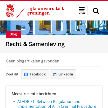
Skip
Skip
Over ons
Recht & Samenleving
Menu
Zoek
to
to
en
Content
Navigation
zoeken
Blog
Recht & Samenleving
Geen blogartikelen gevonden
Deel dit
Facebook
LinkedIn
Meest recente berichten
AI ADRIFT: Between Regulation and
Implementation of AI in Criminal Procedure