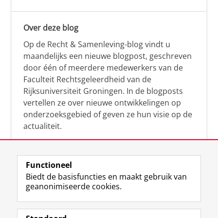
Over deze blog
Op de Recht & Samenleving-blog vindt u
maandelijks een nieuwe blogpost, geschreven
door één of meerdere medewerkers van de
Faculteit Rechtsgeleerdheid van de
Rijksuniversiteit Groningen. In de blogposts
vertellen ze over nieuwe ontwikkelingen op
onderzoeksgebied of geven ze hun visie op de
actualiteit.
Functioneel
Biedt de basisfuncties en maakt gebruik van
geanonimiseerde cookies.
F
L
R
I
Y
Volg de RUG
a
i
S
n
o