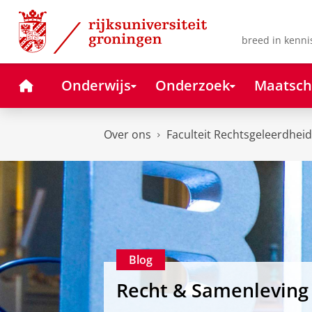
Skip
Skip
to
to
Content
Navigation
breed in kenni
Home
Onderwijs
Onderzoek
Maatsch
Over ons
Faculteit Rechtsgeleerdheid
Blog
Recht & Samenleving