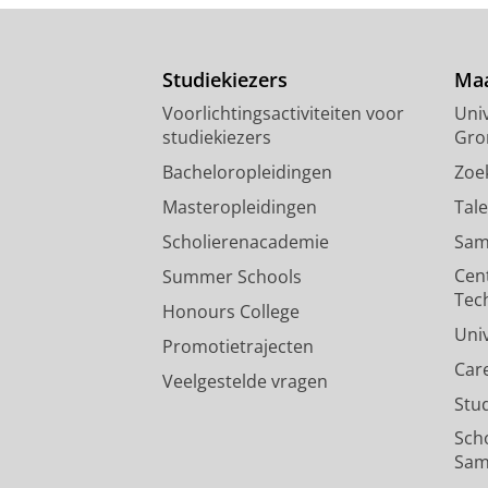
Studiekiezers
Maa
Voorlichtingsactiviteiten voor
Univ
studiekiezers
Gro
Bacheloropleidingen
Zoe
Masteropleidingen
Tal
Scholierenacademie
Sam
Cen
Summer Schools
Tec
Honours College
Uni
Promotietrajecten
Car
Veelgestelde vragen
Stu
Sch
Sam