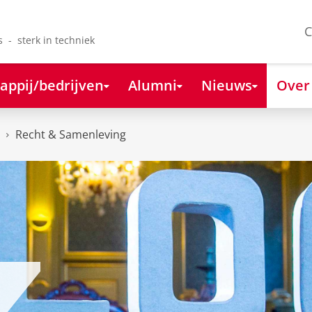
C
s - sterk in techniek
appij/bedrijven
Alumni
Nieuws
Over
Recht & Samenleving