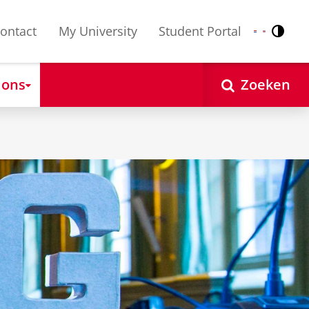
ontact
My University
Student Portal
Contr
Nederlands
English
 ons
Zoeken