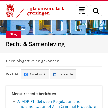
Skip
Skip
Over ons
Recht & Samenleving
Menu
Zoek
to
to
en
Content
Navigation
zoeken
Blog
Recht & Samenleving
Geen blogartikelen gevonden
Deel dit
Facebook
LinkedIn
Meest recente berichten
AI ADRIFT: Between Regulation and
Implementation of AI in Criminal Procedure