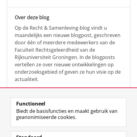
Over deze blog
Op de Recht & Samenleving-blog vindt u
maandelijks een nieuwe blogpost, geschreven
door één of meerdere medewerkers van de
Faculteit Rechtsgeleerdheid van de
Rijksuniversiteit Groningen. In de blogposts
vertellen ze over nieuwe ontwikkelingen op
onderzoeksgebied of geven ze hun visie op de
actualiteit.
Functioneel
Biedt de basisfuncties en maakt gebruik van
geanonimiseerde cookies.
F
L
R
I
Y
Volg de RUG
a
i
S
n
o