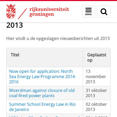
Skip
Skip
Over ons
Nieuwsarchief
Menu
Zoek
to
to
en
Content
Navigation
zoeken
2013
Hier vindt u de opgeslagen nieuwsberichten uit 2013
Titel
Geplaatst
op
Now open for application: North
13
Sea Energy Law Programme 2014-
november
2016
2013
Woerdman against closure of old
31 oktober
coal-fired power plants
2013
Summer School Energy Law in Rio
02 oktober
de Janeiro
2013