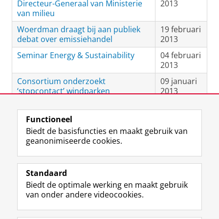
Directeur-Generaal van Ministerie
2013
van milieu
Woerdman draagt bij aan publiek
19 februari
debat over emissiehandel
2013
Seminar Energy & Sustainability
04 februari
2013
Consortium onderzoekt
09 januari
‘stopcontact’ windparken
2013
Functioneel
View this page in:
English
Biedt de basisfuncties en maakt gebruik van
geanonimiseerde cookies.
F
L
R
I
Y
Volg de RUG
a
i
S
n
o
Standaard
c
n
S
s
u
Biedt de optimale werking en maakt gebruik
e
k
-
t
T
Studiekiezers
van onder andere videocookies.
b
e
f
a
u
Maatschappij/bedrijven
o
d
e
g
b
o
I
e
r
e