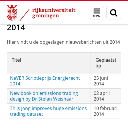
Skip
Skip
Over ons
Nieuwsarchief
Menu
Zoek
to
to
en
Content
Navigation
zoeken
2014
Hier vindt u de opgeslagen nieuwsberichten uit 2014
Titel
Geplaatst
op
NeVER Scriptieprijs Energierecht
25 juni
2014
2014
New book on emissions trading
02 april
design by Dr Stefan Weishaar
2014
Thijs Jong improves huge emissions
10 februari
trading dataset
2014