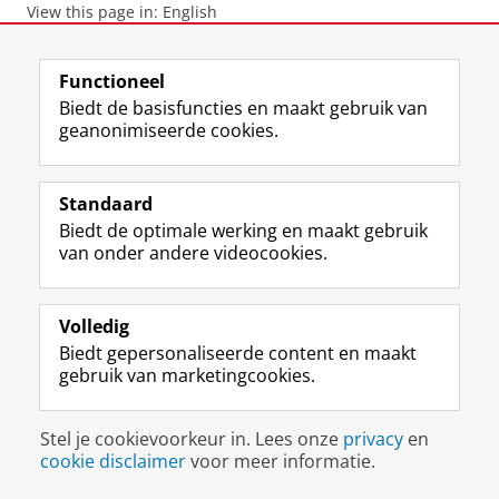
View this page in:
English
Functioneel
F
L
R
I
Y
Volg de RUG
Biedt de basisfuncties en maakt gebruik van
a
i
S
n
o
geanonimiseerde cookies.
c
n
S
s
u
e
k
-
t
T
Studiekiezers
b
e
f
a
u
Standaard
Maatschappij/bedrijven
o
d
e
g
b
Biedt de optimale werking en maakt gebruik
o
I
e
r
e
Alumni
van onder andere videocookies.
k
n
d
a
-
p
-
R
m
k
Over ons
a
p
i
-
a
g
a
j
a
n
Volledig
i
g
k
c
a
Biedt gepersonaliseerde content en maakt
Disclaimer & Copyright
Privacy
Cookies
n
i
s
c
a
gebruik van marketingcookies.
Inloggen
a
n
u
o
l
R
a
n
u
R
i
R
i
n
i
Stel je cookievoorkeur in. Lees onze
privacy
en
j
i
v
t
j
cookie disclaimer
voor meer informatie.
k
j
e
R
k
s
k
r
i
s