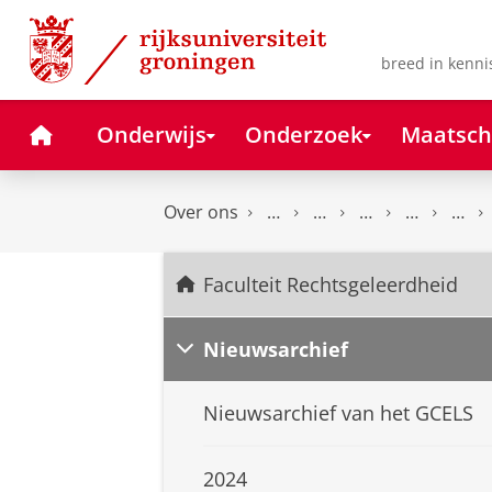
Skip
Skip
to
to
Content
Navigation
breed in kenni
Home
Onderwijs
Onderzoek
Maatsch
Over ons
Faculteit Rechtsgeleerdheid
Nieuwsarchief
Nieuwsarchief van het GCELS
2024