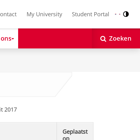
ontact
My University
Student Portal
Contr
Nederlands
English
 ons
Zoeken
it 2017
Geplaatst
op