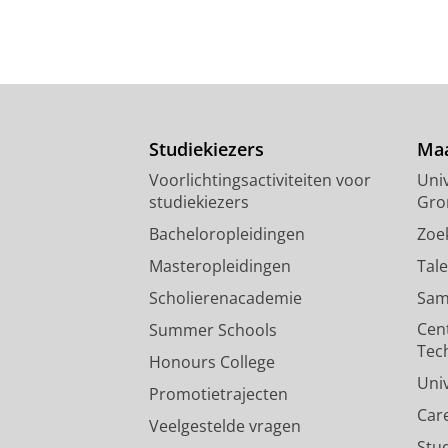
Studiekiezers
Maa
Voorlichtingsactiviteiten voor
Univ
studiekiezers
Gro
Bacheloropleidingen
Zoe
Masteropleidingen
Tal
Scholierenacademie
Sam
Cen
Summer Schools
Tec
Honours College
Uni
Promotietrajecten
Car
Veelgestelde vragen
Stu