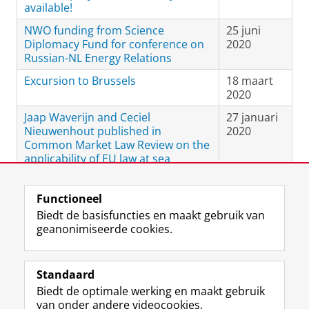
available!
NWO funding from Science
25 juni
Diplomacy Fund for conference on
2020
Russian-NL Energy Relations
Excursion to Brussels
18 maart
2020
Jaap Waverijn and Ceciel
27 januari
Nieuwenhout published in
2020
Common Market Law Review on the
applicability of EU law at sea
Functioneel
View this page in:
English
Biedt de basisfuncties en maakt gebruik van
geanonimiseerde cookies.
F
L
R
I
Y
Volg de RUG
a
i
S
n
o
Standaard
c
n
S
s
u
Biedt de optimale werking en maakt gebruik
e
k
-
t
T
Studiekiezers
van onder andere videocookies.
b
e
f
a
u