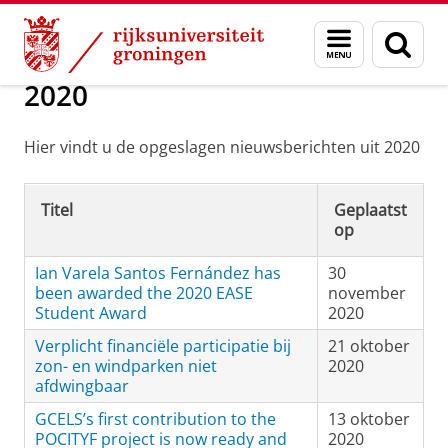
Skip
Skip
Over ons
Nieuwsarchief
Menu
Zoek
to
to
en
Content
Navigation
zoeken
2020
Hier vindt u de opgeslagen nieuwsberichten uit 2020
Titel
Geplaatst
op
Ian Varela Santos Fernández has
30
been awarded the 2020 EASE
november
Student Award
2020
Verplicht financiële participatie bij
21 oktober
zon- en windparken niet
2020
afdwingbaar
GCELS’s first contribution to the
13 oktober
POCITYF project is now ready and
2020