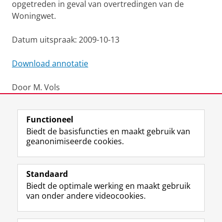
opgetreden in geval van overtredingen van de
Woningwet.
Datum uitspraak: 2009-10-13
Download annotatie
Door M. Vols
Laatst gewijzigd:
27 februari 2025 14:22
Functioneel
Biedt de basisfuncties en maakt gebruik van
geanonimiseerde cookies.
F
L
R
I
Y
Volg de RUG
a
i
S
n
o
Standaard
c
n
S
s
u
Biedt de optimale werking en maakt gebruik
e
k
-
t
T
Studiekiezers
van onder andere videocookies.
b
e
f
a
u
Maatschappij/bedrijven
o
d
e
g
b
o
I
e
r
e