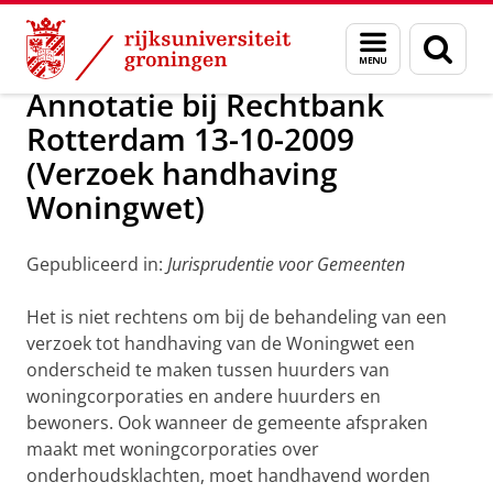
Skip
Skip
Over ons
Handhaving
Menu
Zoek
to
to
en
Content
Navigation
zoeken
Annotatie bij Rechtbank
Rotterdam 13-10-2009
(Verzoek handhaving
Woningwet)
Gepubliceerd in:
Jurisprudentie voor Gemeenten
Het is niet rechtens om bij de behandeling van een
verzoek tot handhaving van de Woningwet een
onderscheid te maken tussen huurders van
woningcorporaties en andere huurders en
bewoners. Ook wanneer de gemeente afspraken
maakt met woningcorporaties over
onderhoudsklachten, moet handhavend worden