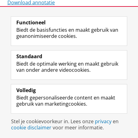
Download annotatie
Laatst gewijzigd:
12 april 2021 14:29
Functioneel
Biedt de basisfuncties en maakt gebruik van
geanonimiseerde cookies.
F
L
R
I
Y
Volg de RUG
a
i
S
n
o
Standaard
c
n
S
s
u
Biedt de optimale werking en maakt gebruik
e
k
-
t
T
Studiekiezers
van onder andere videocookies.
b
e
f
a
u
Maatschappij/bedrijven
o
d
e
g
b
o
I
e
r
e
Alumni
k
n
d
a
-
Volledig
p
-
R
m
k
Biedt gepersonaliseerde content en maakt
Over ons
a
p
i
-
a
gebruik van marketingcookies.
g
a
j
a
n
i
g
k
c
a
Disclaimer & Copyright
Privacy
Cookies
n
i
s
c
a
Stel je cookievoorkeur in. Lees onze
privacy
en
Inloggen
a
n
u
o
l
cookie disclaimer
voor meer informatie.
R
a
n
u
R