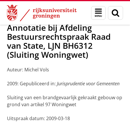
Skip
Skip
Over ons
Handhaving
Menu
Zoek
to
to
en
Content
Navigation
zoeken
Annotatie bij Afdeling
Bestuursrechtspraak Raad
van State, LJN BH6312
(Sluiting Woningwet)
Auteur: Michel Vols
2009: Gepubliceerd in:
Jurisprudentie voor Gemeenten
Sluiting van een brandgevaarlijk gekraakt gebouw op
grond van artikel 97 Woningwet
Uitspraak datum: 2009-03-18