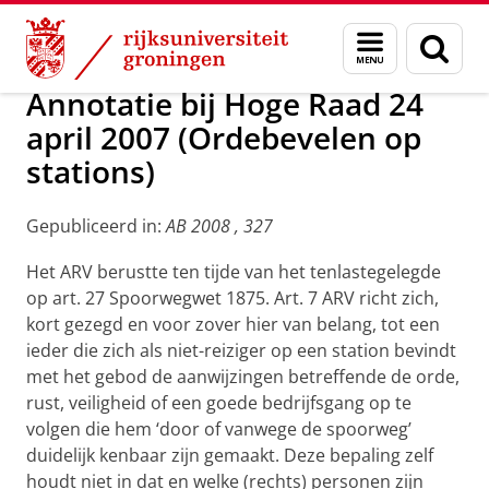
Skip
Skip
Over ons
Handhaving
Menu
Zoek
to
to
en
Content
Navigation
zoeken
Annotatie bij Hoge Raad 24
april 2007 (Ordebevelen op
stations)
Gepubliceerd in:
AB 2008 , 327
Het ARV berustte ten tijde van het tenlastegelegde
op art. 27 Spoorwegwet 1875. Art. 7 ARV richt zich,
kort gezegd en voor zover hier van belang, tot een
ieder die zich als niet-reiziger op een station bevindt
met het gebod de aanwijzingen betreffende de orde,
rust, veiligheid of een goede bedrijfsgang op te
volgen die hem ‘door of vanwege de spoorweg’
duidelijk kenbaar zijn gemaakt. Deze bepaling zelf
houdt niet in dat en welke (rechts) personen zijn